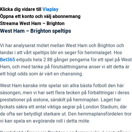
Klicka dig vidare till
Viaplay
Öppna ett konto och välj abonnemang
Streama West Ham – Brighton
West Ham – Brighton speltips
Vi har analyserat mötet mellan West Ham och Brighton och
landar i att vårt speltips blir en seger för hemmalaget. Hos
Bet365
erbjuds hela 2.88 gånger pengarna för ett spel på West
Ham, och med tanke på förutsättningarna anser vi att detta är
ett högt odds som är värt en chansning.
West Ham kanske inte spelar sin allra bästa fotboll den här
säsongen, men vi har sett flera tecken på förbättringar i deras
prestationer på sistone, särskilt på hemmaplan. Laget har
lyckats säkra ett antal viktiga segrar på London Stadium, där
de ofta ser betydligt starkare ut. Den hemmaplansfördelen tror
vi kan spela en avgörande roll i detta möte.