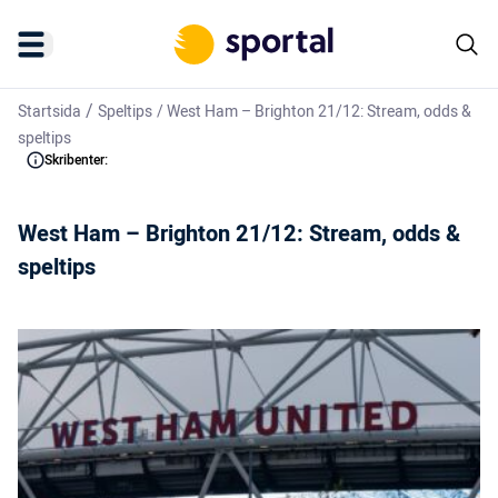
/
Startsida
Speltips
/
West Ham – Brighton 21/12: Stream, odds &
speltips
Skribenter:
West Ham – Brighton 21/12: Stream, odds &
speltips