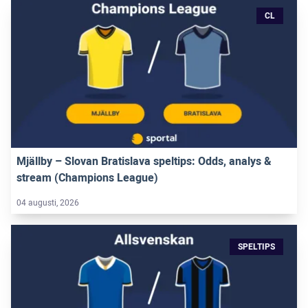
CL
Mjällby – Slovan Bratislava speltips: Odds, analys &
stream (Champions League)
04 augusti, 2026
SPELTIPS