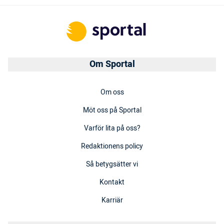
Om Sportal
Om oss
Möt oss på Sportal
Varför lita på oss?
Redaktionens policy
Så betygsätter vi
Kontakt
Karriär