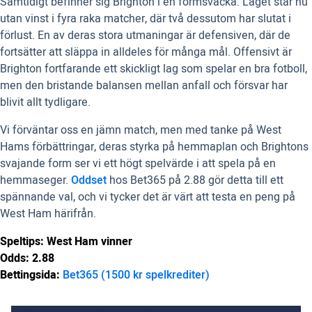
Samtidigt befinner sig Brighton i en formsvacka. Laget står nu
utan vinst i fyra raka matcher, där två dessutom har slutat i
förlust. En av deras stora utmaningar är defensiven, där de
fortsätter att släppa in alldeles för många mål. Offensivt är
Brighton fortfarande ett skickligt lag som spelar en bra fotboll,
men den bristande balansen mellan anfall och försvar har
blivit allt tydligare.
Vi förväntar oss en jämn match, men med tanke på West
Hams förbättringar, deras styrka på hemmaplan och Brightons
svajande form ser vi ett högt spelvärde i att spela på en
hemmaseger.
Oddset
hos Bet365 på 2.88 gör detta till ett
spännande val, och vi tycker det är värt att testa en peng på
West Ham härifrån.
Speltips: West Ham vinner
Odds: 2.88
Bettingsida:
Bet365 (1500 kr spelkrediter)