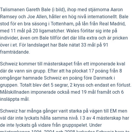
Talismanen Gareth Bale (i bild), ihop med stjärnorna Aaron
Ramsey och Joe Allen, håller en hög nivå internationellt. Bale
stod för en bra säsong i Tottenham, på lån från Real Madrid,
med 11 mål på 20 ligamatcher. Wales förlitar sig inte på
individer, även om Bale tillför det där lilla extra och är pricken
över i:et. För landslaget har Bale nätat 33 mål på 91
framträdande.
Schweiz kommer till mästerskapet från ett imponerade kval
där de vann sin grupp. Efter att ha plockat 17 poäng från 8
omgångar hamnade Schweiz en poäng före Danmark i
gruppen. Totalt blev det 5 segrar, 2 kryss och endast en förlust.
Målskillnaden imponerade också med 19 mål framåt och 6
insläppta mål.
Schweiz har många gånger varit starka på vägen till EM men
väl där inte lyckats hålla samma nivå. I 3 av 4 mästerskap har
de inte lyckats gå vidare från gruppspelet. Under