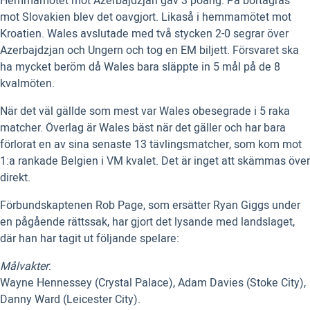
Hemmamötet mot Azerbajdzjan gav 3 poäng. På bortagräs
mot Slovakien blev det oavgjort. Likaså i hemmamötet mot
Kroatien. Wales avslutade med två stycken 2-0 segrar över
Azerbajdzjan och Ungern och tog en EM biljett. Försvaret ska
ha mycket beröm då Wales bara släppte in 5 mål på de 8
kvalmöten.
När det väl gällde som mest var Wales obesegrade i 5 raka
matcher. Överlag är Wales bäst när det gäller och har bara
förlorat en av sina senaste 13 tävlingsmatcher, som kom mot
1:a rankade Belgien i VM kvalet. Det är inget att skämmas över
direkt.
Förbundskaptenen Rob Page, som ersätter Ryan Giggs under
en pågående rättssak, har gjort det lysande med landslaget,
där han har tagit ut följande spelare:
Målvakter
:
Wayne Hennessey (Crystal Palace), Adam Davies (Stoke City),
Danny Ward (Leicester City).