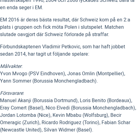
mästerskapen 1996, 2004 och 2008 lyckades Schweiz bara ta
en enda seger i EM.
EM 2016 är deras bästa resultat, där Schweiz kom på en 2:a
plats i gruppen och fick möta Polen i slutspelet. Matchen
slutade oavgjort där Schweiz förlorade på straffar.
Förbundskaptenen Vladimir Petkovic, som har haft jobbet
sedan 2014, har tagit ut följande spelare:
Målvakter
:
Yvon Mvogo (PSV Eindhoven), Jonas Omlin (Montpellier),
Yann Sommer (Borussia Monchengladbach).
Försvarare
:
Manuel Akanji (Borussia Dortmund), Loris Benito (Bordeaux),
Eray Comert (Basel), Nico Elvedi (Borussia Monchengladbach),
Jordan Lotomba (Nice), Kevin Mbabu (Wolfsburg), Becir
Omeragic (Zurich), Ricardo Rodriguez (Torino), Fabian Schar
(Newcastle United), Silvan Widmer (Basel).