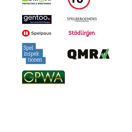
Alla tips är granskade & givna i god anda, men vinster är inte
garanterade | Oddsen är hämtade under skrivande stund, men
kan ändras inför matchstarten | 18+ gäller för spel | Regler &
villkor gäller | Ansvarsfullt spelande | Har du problem med att
du spelar för mycket? Besök
Stödlinjens hemsida
eller kontakta
dem via telefon på 020-81 91 00 | © Gentoo Media,
2026