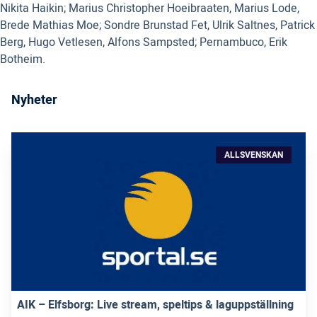
Nikita Haikin; Marius Christopher Hoeibraaten, Marius Lode,
Brede Mathias Moe; Sondre Brunstad Fet, Ulrik Saltnes, Patrick
Berg, Hugo Vetlesen, Alfons Sampsted; Pernambuco, Erik
Botheim.
Nyheter
ALLSVENSKAN
AIK – Elfsborg: Live stream, speltips & laguppställning