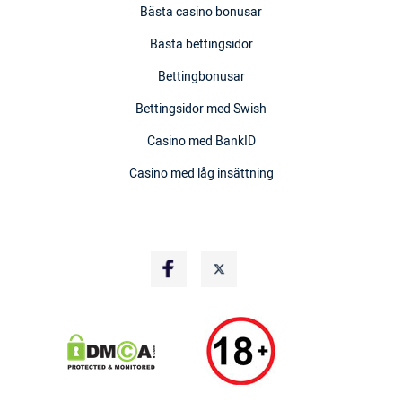
Bästa casino bonusar
Bästa bettingsidor
Bettingbonusar
Bettingsidor med Swish
Casino med BankID
Casino med låg insättning