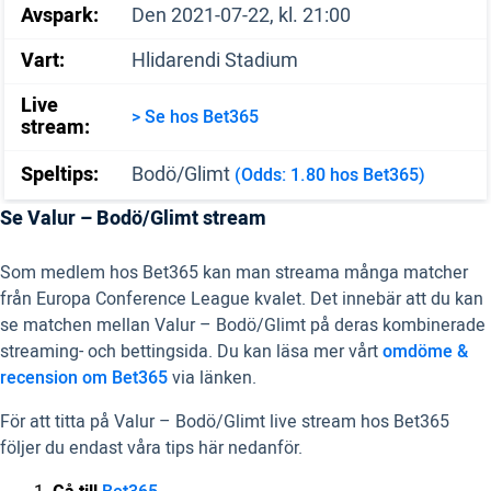
Avspark:
Den 2021-07-22, kl. 21:00
Vart:
Hlidarendi Stadium
Live
> Se hos Bet365
stream:
Speltips:
Bodö/Glimt
(Odds: 1.80 hos Bet365)
Se Valur – Bodö/Glimt stream
Som medlem hos Bet365 kan man streama många matcher
från Europa Conference League kvalet. Det innebär att du kan
se matchen mellan Valur – Bodö/Glimt på deras kombinerade
streaming- och bettingsida. Du kan läsa mer vårt
omdöme &
recension om Bet365
via länken.
För att titta på Valur – Bodö/Glimt live stream hos Bet365
följer du endast våra tips här nedanför.