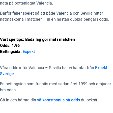
näta på bottenlaget Valencia.
Därför faller spelet på att både Valencia och Sevilla hittar
nätmaskorna i matchen. Till en nästan dubbla pengar i odds.
Vårt speltips: Båda lag gör mål i matchen
Odds: 1.96
Bettingsida:
Expekt
Våra odds inför Valencia – Sevilla har vi hämtat från
Expekt
Sverige
.
En bettingsida som funnits med sedan året 1999 och erbjuder
bra odds.
Gå in och hämta din
välkomstbonus på odds
du också.