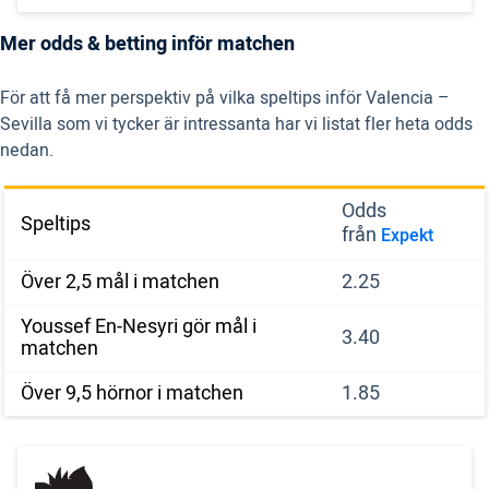
Mer odds & betting inför matchen
För att få mer perspektiv på vilka speltips inför Valencia –
Sevilla som vi tycker är intressanta har vi listat fler heta odds
nedan.
Odds
Speltips
från
Expekt
Över 2,5 mål i matchen
2.25
Youssef En-Nesyri gör mål i
3.40
matchen
Över 9,5 hörnor i matchen
1.85