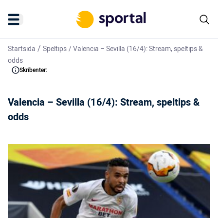
/
Startsida
Speltips
/
Valencia – Sevilla (16/4): Stream, speltips &
odds
Skribenter:
Valencia – Sevilla (16/4): Stream, speltips &
odds