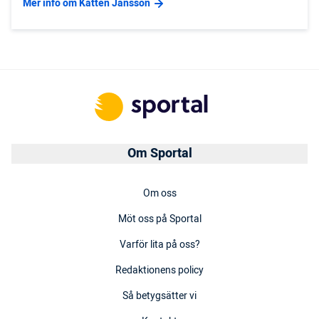
Mer info om Katten Jansson
Om Sportal
Om oss
Möt oss på Sportal
Varför lita på oss?
Redaktionens policy
Så betygsätter vi