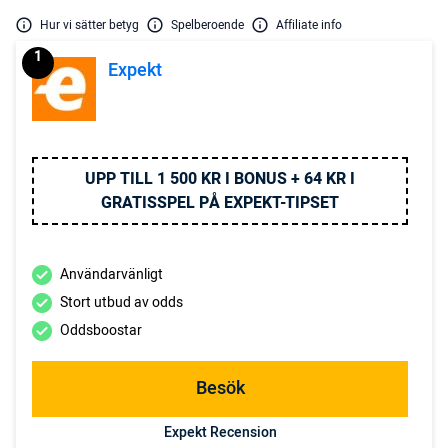
Hur vi sätter betyg
Spelberoende
Affiliate info
1
Expekt
UPP TILL 1 500 KR I BONUS + 64 KR I
GRATISSPEL PÅ EXPEKT-TIPSET
Användarvänligt
Stort utbud av odds
Oddsboostar
Besök
Expekt Recension