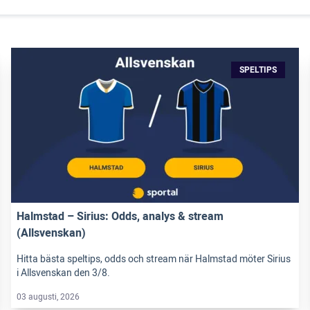
SPELTIPS
Halmstad – Sirius: Odds, analys & stream
(Allsvenskan)
Hitta bästa speltips, odds och stream när Halmstad möter Sirius
i Allsvenskan den 3/8.
03 augusti, 2026