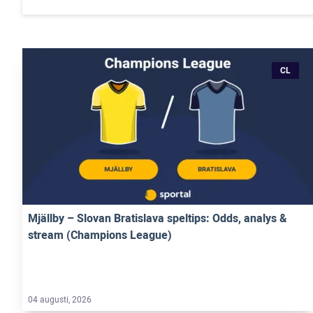
CL
Mjällby – Slovan Bratislava speltips: Odds, analys &
stream (Champions League)
04 augusti, 2026