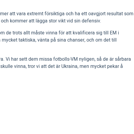
mmer att vara extremt försiktiga och ha ett oavgjort resultat som
 och kommer att lägga stor vikt vid sin defensiv.
 trots allt måste vinna för att kvalificera sig till EM i
 mycket taktiska, vänta på sina chanser, och om det till
gbara. Vi har sett dem missa fotbolls-VM nyligen, så de är sårbara
kulle vinna, tror vi att det är Ukraina, men mycket pekar å