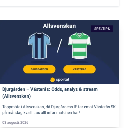
SPELTIPS
Djurgården – Västerås: Odds, analys & stream
(Allsvenskan)
Toppmöte i Allsvenskan, då Djurgårdens IF tar emot Västerås SK
på måndag kväll. Läs allt inför matchen här!
03 augusti, 2026