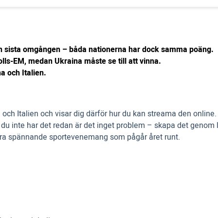
r den sista omgången – båda nationerna har dock samma poäng.
tbolls-EM, medan Ukraina måste se till att vinna.
a och Italien.
 och Italien och visar dig därför hur du kan streama den online.
du inte har det redan är det inget problem – skapa det genom 
dra spännande sportevenemang som pågår året runt.