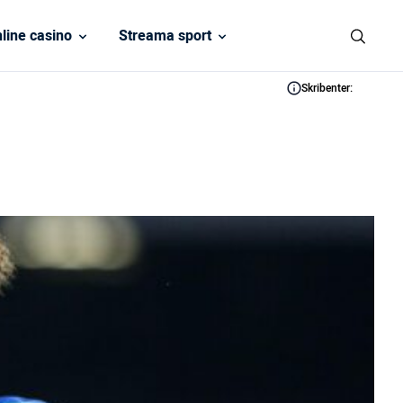
line casino
Streama sport
Skribenter: