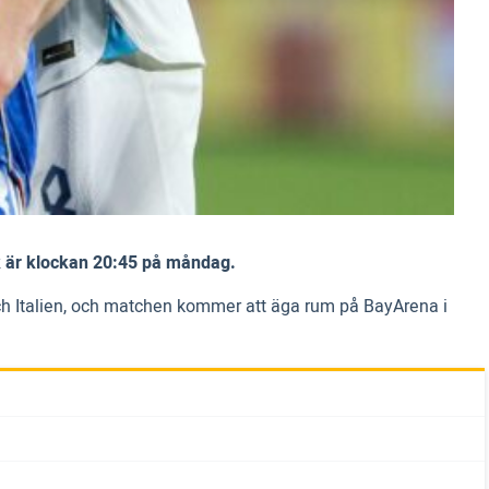
rk är klockan 20:45 på måndag.
och Italien, och matchen kommer att äga rum på BayArena i