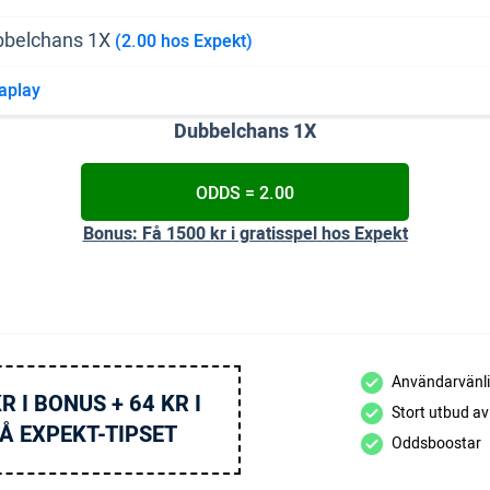
bbelchans 1X
(2.00 hos Expekt)
a
play
Dubbelchans 1X
ODDS = 2.00
Bonus: Få 1500 kr i gratisspel hos Expekt
Användarvänli
R I BONUS + 64 KR I
Stort utbud a
Å EXPEKT-TIPSET
Oddsboostar