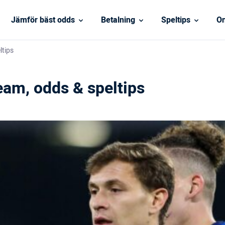
Jämför bäst odds
Betalning
Speltips
On
ltips
ream, odds & speltips