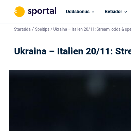
Oddsbonus
Betsidor
/
Startsida
Speltips
/
Ukraina – Italien 20/11: Stream, odds & spe
Ukraina – Italien 20/11: St