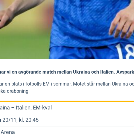
 har vi en avgörande match mellan Ukraina och Italien. Avspa
ar en plats i fotbolls-EM i sommar. Mötet står mellan Ukraina 
ska drabbning.
aina – Italien, EM-kval
 20/11, kl. 20:45
yArena