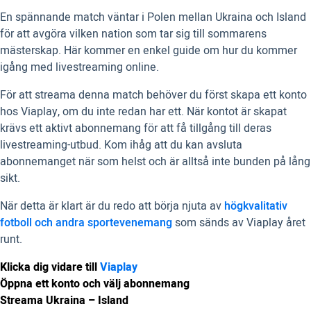
En spännande match väntar i Polen mellan Ukraina och Island
för att avgöra vilken nation som tar sig till sommarens
mästerskap. Här kommer en enkel guide om hur du kommer
igång med livestreaming online.
För att streama denna match behöver du först skapa ett konto
hos Viaplay, om du inte redan har ett. När kontot är skapat
krävs ett aktivt abonnemang för att få tillgång till deras
livestreaming-utbud. Kom ihåg att du kan avsluta
abonnemanget när som helst och är alltså inte bunden på lång
sikt.
När detta är klart är du redo att börja njuta av
högkvalitativ
fotboll och andra sportevenemang
som sänds av Viaplay året
runt.
Klicka dig vidare till
Viaplay
Öppna ett konto och välj abonnemang
Streama Ukraina – Island