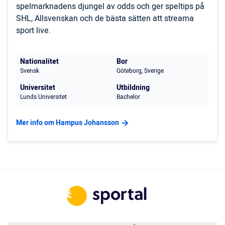
spelmarknadens djungel av odds och ger speltips på
SHL, Allsvenskan och de bästa sätten att streama
sport live.
Nationalitet
Bor
Svensk
Göteborg, Sverige
Universitet
Utbildning
Lunds Universitet
Bachelor
Mer info om Hampus Johansson