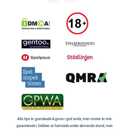
Alla tips är granskade & givna i god anda, men vinster är inte
garanterade | Oddsen är hämtade under skrivande stund, men