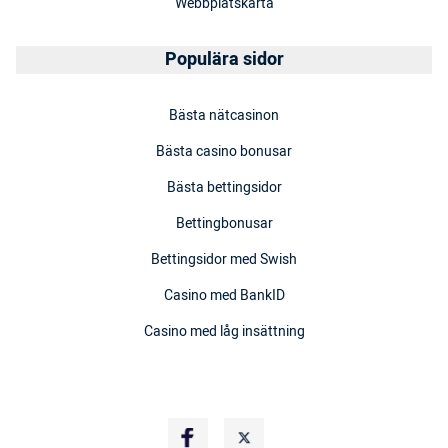
Webbplatskarta
Populära sidor
Bästa nätcasinon
Bästa casino bonusar
Bästa bettingsidor
Bettingbonusar
Bettingsidor med Swish
Casino med BankID
Casino med låg insättning