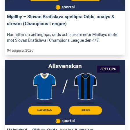
Mjällby – Slovan Bratislava speltips: Odds, analys &
stream (Champions League)
Här hittar du bettingtips, odds och stream inför Mjällbys möte
mot Slovan Bratislava i Champions League den 4/8.
04 augusti, 2026
SPELTIPS