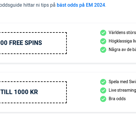
 oddsguide hittar ni tips på
bäst odds på EM 2024
.
Världens störs
Högklassiga li
100 FREE SPINS
Några av de b
Spela med Sw
Live streamin
TILL 1000 KR
Bra odds