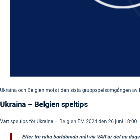
Ukraina och Belgien möts i den sista gruppspelsomgången av f
Ukraina – Belgien speltips
Vårt speltips för Ukraina – Belgien EM 2024 den 26 juni 18:00.
Efter tre raka bortdömda mål via VAR är det nu dags 