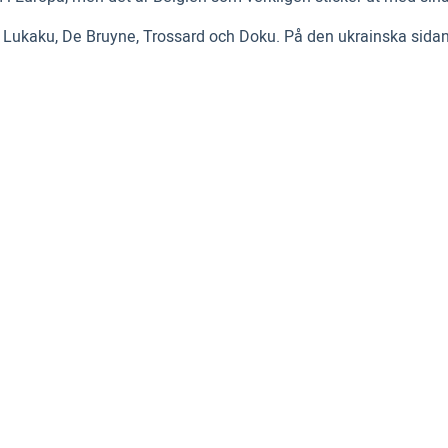
r Lukaku, De Bruyne, Trossard och Doku. På den ukrainska sida