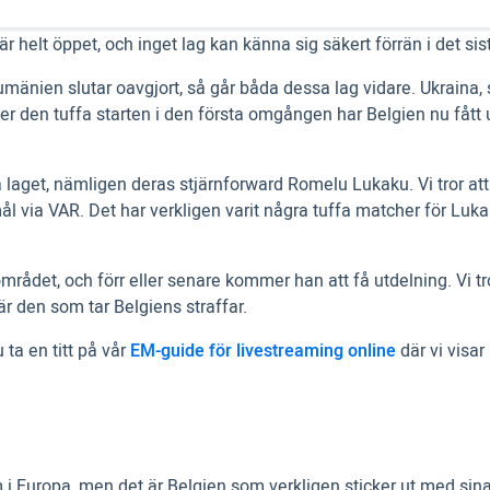
 är helt öppet, och inget lag kan känna sig säkert förrän i det si
ien slutar oavgjort, så går båda dessa lag vidare. Ukraina, so
fter den tuffa starten i den första omgången har Belgien nu f
laget, nämligen deras stjärnforward Romelu Lukaku. Vi tror att d
l via VAR. Det har verkligen varit några tuffa matcher för Luk
fområdet, och förr eller senare kommer han att få utdelning. Vi
är den som tar Belgiens straffar.
ta en titt på vår
EM-guide för livestreaming online
där vi visa
 i Europa, men det är Belgien som verkligen sticker ut med sina 