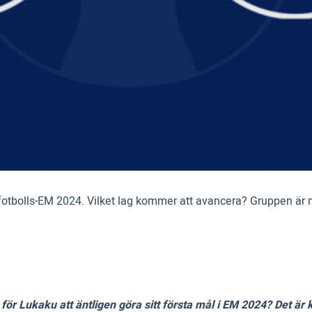
otbolls-EM 2024. Vilket lag kommer att avancera? Gruppen är m
för Lukaku att äntligen göra sitt första mål i EM 2024? Det är 