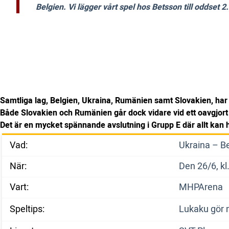
Belgien. Vi lägger vårt spel hos Betsson till oddset
Samtliga lag, Belgien, Ukraina, Rumänien samt Slovakien, har
Både Slovakien och Rumänien går dock vidare vid ett oavgjort r
Det är en mycket spännande avslutning i Grupp E där allt kan hä
Vad:
Ukraina – Be
När:
Den 26/6, kl
Vart:
MHPArena
Speltips:
Lukaku gör 