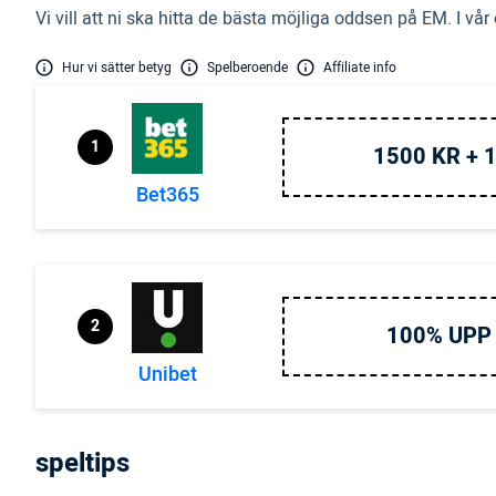
Vi vill att ni ska hitta de bästa möjliga oddsen på EM. I vår
Hur vi sätter betyg
Spelberoende
Affiliate info
1
1500 KR + 
Bet365
2
100% UPP 
Unibet
speltips