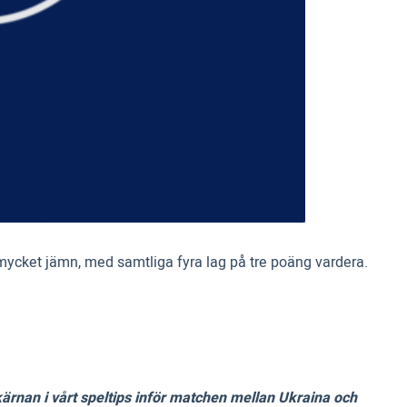
ycket jämn, med samtliga fyra lag på tre poäng vardera.
kärnan i vårt speltips inför matchen mellan Ukraina och