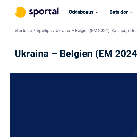
Oddsbonus
Betsidor
/
Startsida
Speltips
/
Ukraina – Belgien (EM 2024): Speltips, odds
Ukraina – Belgien (EM 2024)