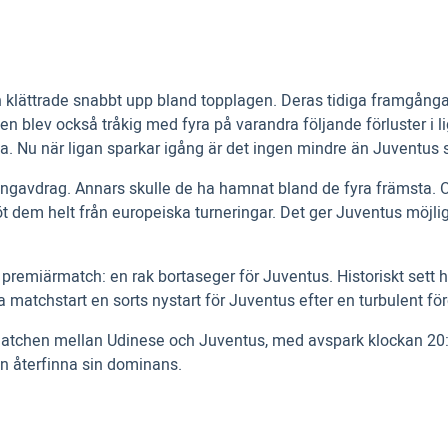
klättrade snabbt upp bland topplagen. Deras tidiga framgånga
 blev också tråkig med fyra på varandra följande förluster i li
lia. Nu när ligan sparkar igång är det ingen mindre än Juventu
oängavdrag. Annars skulle de ha hamnat bland de fyra främsta. O
dem helt från europeiska turneringar. Det ger Juventus möjlighe
 premiärmatch: en rak bortaseger för Juventus. Historiskt sett h
 matchstart en sorts nystart för Juventus efter en turbulent
tchen mellan Udinese och Juventus, med avspark klockan 20:45 
 återfinna sin dominans.