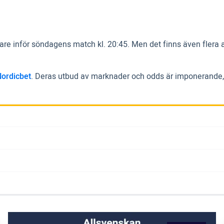
re inför söndagens match kl. 20:45. Men det finns även flera 
ordicbet
. Deras utbud av marknader och odds är imponerande, 