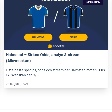
SPELTIPS
Halmstad – Sirius: Odds, analys & stream
(Allsvenskan)
Hitta bästa speltips, odds och stream när Halmstad möter Sirius
i Allsvenskan den 3/8.
03 augusti, 2026