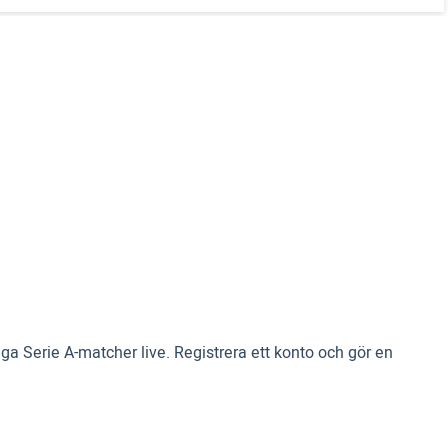
a Serie A-matcher live. Registrera ett konto och gör en