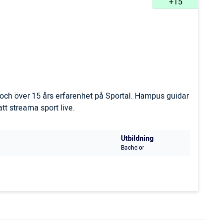
+15
och över 15 års erfarenhet på Sportal. Hampus guidar
t streama sport live.
Utbildning
Bachelor