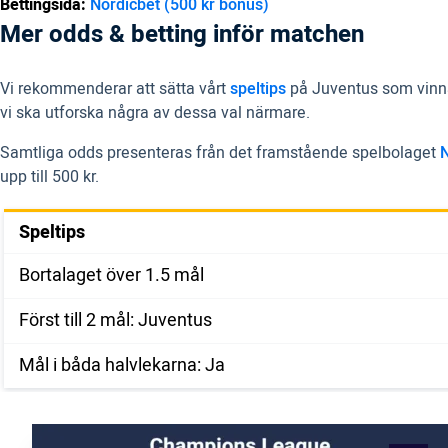
Bettingsida:
Nordicbet (500 kr bonus)
Mer odds & betting inför matchen
Vi rekommenderar att sätta vårt
speltips
på Juventus som vinna
vi ska utforska några av dessa val närmare.
Samtliga odds presenteras från det framstående spelbolaget
N
upp till 500 kr.
Speltips
Bortalaget över 1.5 mål
Först till 2 mål: Juventus
Mål i båda halvlekarna: Ja