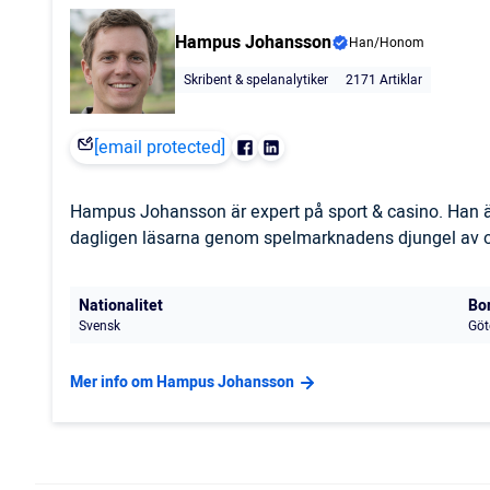
Hampus Johansson
Han/Honom
Skribent & spelanalytiker
2171 Artiklar
[email protected]
Hampus Johansson är expert på sport & casino. Han är
dagligen läsarna genom spelmarknadens djungel av odd
Nationalitet
Bo
Svensk
Göt
Mer info om Hampus Johansson