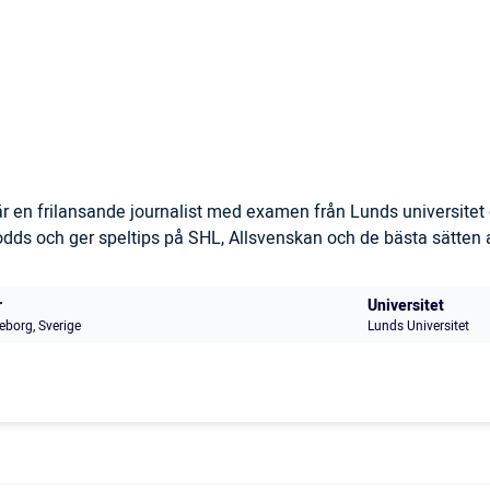
 en frilansande journalist med examen från Lunds universitet 
s och ger speltips på SHL, Allsvenskan och de bästa sätten at
r
Universitet
eborg, Sverige
Lunds Universitet