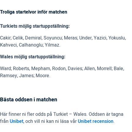
Troliga startelvor inför matchen
Turkiets möjlig startuppställning:
Cakir; Celik, Demiral, Soyuncu; Meras; Under, Yazici, Yokuslu,
Kahveci, Calhanoglu; Yilmaz.
Wales möjlig startuppställning:
Ward; Roberts, Mepham, Rodon, Davies; Allen, Morrell; Bale,
Ramsey, James; Moore.
Bästa oddsen i matchen
Här finner ni fler odds på Turkiet – Wales. Oddsen är tagna
från
Unibet
, och vill ni kan ni läsa vår
Unibet recension
.