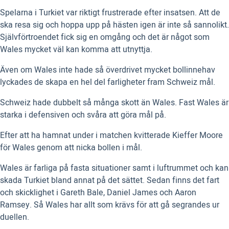
Spelarna i Turkiet var riktigt frustrerade efter insatsen. Att de
ska resa sig och hoppa upp på hästen igen är inte så sannolikt.
Självförtroendet fick sig en omgång och det är något som
Wales mycket väl kan komma att utnyttja.
Även om Wales inte hade så överdrivet mycket bollinnehav
lyckades de skapa en hel del farligheter fram Schweiz mål.
Schweiz hade dubbelt så många skott än Wales. Fast Wales är
starka i defensiven och svåra att göra mål på.
Efter att ha hamnat under i matchen kvitterade Kieffer Moore
för Wales genom att nicka bollen i mål.
Wales är farliga på fasta situationer samt i luftrummet och kan
skada Turkiet bland annat på det sättet. Sedan finns det fart
och skicklighet i Gareth Bale, Daniel James och Aaron
Ramsey. Så Wales har allt som krävs för att gå segrandes ur
duellen.