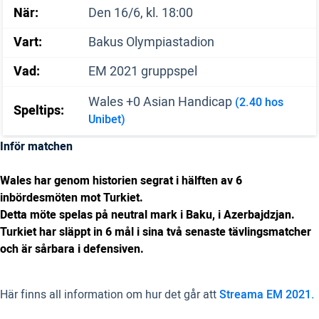
När:
Den 16/6, kl. 18:00
Vart:
Bakus Olympiastadion
Vad:
EM 2021 gruppspel
Wales +0 Asian Handicap
(2.40 hos
Speltips:
Unibet)
Inför matchen
Wales har genom historien segrat i hälften av 6
inbördesmöten mot Turkiet.
Detta möte spelas på neutral mark i Baku, i Azerbajdzjan.
Turkiet har släppt in 6 mål i sina två senaste tävlingsmatcher
och är sårbara i defensiven.
Här finns all information om hur det går att
Streama EM 2021.