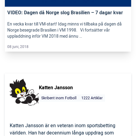
VIDEO: Dagen då Norge slog Brasilien – 7 dagar kvar
En vecka kvar till VM-start! Idag minns vi tillbaka på dagen då
Norge besegrade Brasilien i VM 1998. Vi fortsätter vår
uppladdning inför VM 2018 med ännu …
08 juni, 2018
Katten Jansson
Skribent inom Fotboll
1222 Artiklar
Katten Jansson är en veteran inom sportsbetting
världen. Han har decennium långa uppdrag som