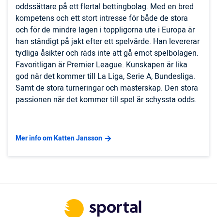
oddssättare på ett flertal bettingbolag. Med en bred
kompetens och ett stort intresse för både de stora
och för de mindre lagen i toppligorna ute i Europa är
han ständigt på jakt efter ett spelvärde. Han levererar
tydliga åsikter och räds inte att gå emot spelbolagen.
Favoritligan är Premier League. Kunskapen är lika
god när det kommer till La Liga, Serie A, Bundesliga.
Samt de stora turneringar och mästerskap. Den stora
passionen när det kommer till spel är schyssta odds.
Mer info om Katten Jansson