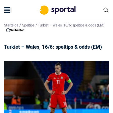
/
Startsida
Speltips
/
Turkiet – Wales, 16/6: speltips & odds (EM)
Skribenter:
Turkiet – Wales, 16/6: speltips & odds (EM)