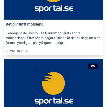
Det blir tufft motstånd
I lördags reste Örebro SK till Turkiet för årets andra
träningsläger. Efter några dagar i Finland är det nu dags att sipa
formen ytterligare på sydligare breddgr …
22 februari, 2012
VM