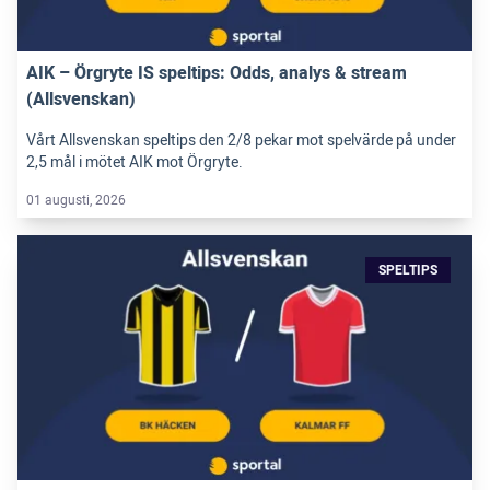
AIK – Örgryte IS speltips: Odds, analys & stream
(Allsvenskan)
Vårt Allsvenskan speltips den 2/8 pekar mot spelvärde på under
2,5 mål i mötet AIK mot Örgryte.
01 augusti, 2026
SPELTIPS