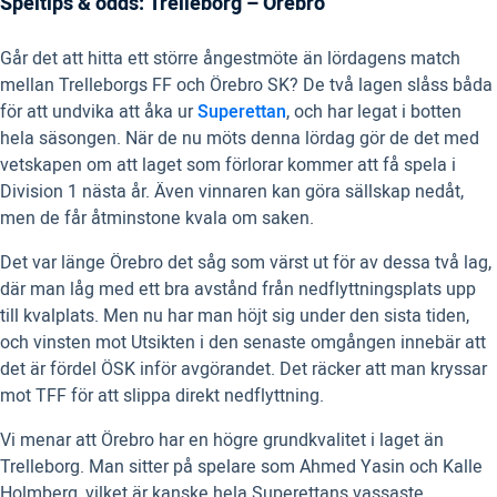
Speltips & odds: Trelleborg – Örebro
Går det att hitta ett större ångestmöte än lördagens match
mellan Trelleborgs FF och Örebro SK? De två lagen slåss båda
för att undvika att åka ur
Superettan
, och har legat i botten
hela säsongen. När de nu möts denna lördag gör de det med
vetskapen om att laget som förlorar kommer att få spela i
Division 1 nästa år. Även vinnaren kan göra sällskap nedåt,
men de får åtminstone kvala om saken.
Det var länge Örebro det såg som värst ut för av dessa två lag,
där man låg med ett bra avstånd från nedflyttningsplats upp
till kvalplats. Men nu har man höjt sig under den sista tiden,
och vinsten mot Utsikten i den senaste omgången innebär att
det är fördel ÖSK inför avgörandet. Det räcker att man kryssar
mot TFF för att slippa direkt nedflyttning.
Vi menar att Örebro har en högre grundkvalitet i laget än
Trelleborg. Man sitter på spelare som Ahmed Yasin och Kalle
Holmberg, vilket är kanske hela Superettans vassaste