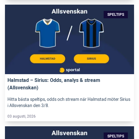
SPELTIPS
Halmstad – Sirius: Odds, analys & stream
(Allsvenskan)
Hitta bästa speltips, odds och stream när Halmstad möter Sirius
i Allsvenskan den 3/8.
03 augusti, 2026
SPELTIPS