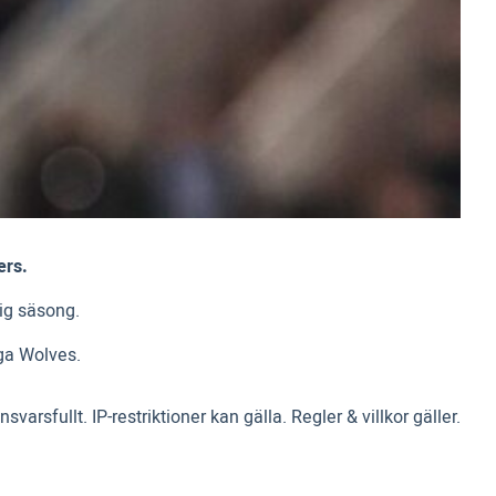
ers.
big säsong.
aga Wolves.
sfullt. IP-restriktioner kan gälla. Regler & villkor gäller.