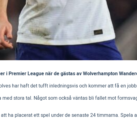
ger i Premier League när de gästas av Wolverhampton Wander
olves har haft det tufft inledningsvis och kommer att få en job
a med stora tal. Något som också väntas bli fallet mot formsv
t ha placerat ett spel under de senaste 24 timmarna. Spela ansvar