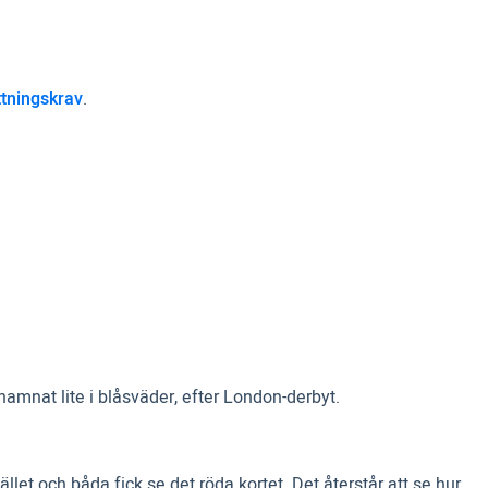
ttningskrav
.
hamnat lite i blåsväder, efter London-derbyt.
et och båda fick se det röda kortet. Det återstår att se hur