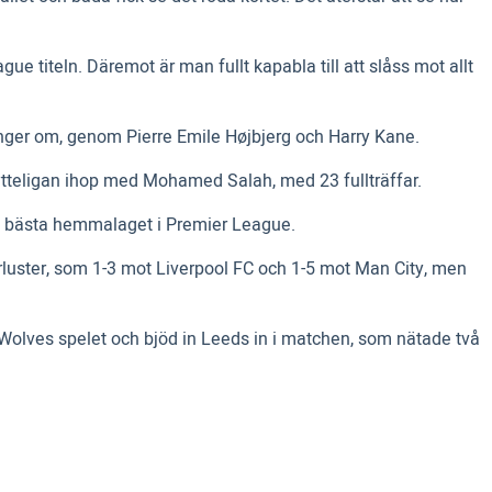
ue titeln. Däremot är man fullt kapabla till att slåss mot allt
nger om, genom Pierre Emile Højbjerg och Harry Kane.
ytteligan ihop med Mohamed Salah, med 23 fullträffar.
e bästa hemmalaget i Premier League.
rluster, som 1-3 mot Liverpool FC och 1-5 mot Man City, men
olves spelet och bjöd in Leeds in i matchen, som nätade två