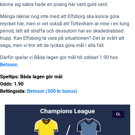
känna sig säkra hade en poäng här varit guld värd.
Många räknar nog inte med att Elfsborg ska kunna göra
mycket här, men vi vet också att Tottenham är inne i en tung
period, lätt att straffa och dessutom har en skadedrabbad
trupp. Kan Elfsborg ta vara på situationen? Det är svårt att
säga, men vi tror att de lyckas göra mål i alla fall.
Därför spelar vi Båda lagen gör mål till oddset 1.90 hos
Betsson
.
Speltips: Båda lagen gör mål
Odds: 1.90
Bettingsida:
Betsson (500 kr bonus)
CL