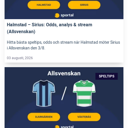
Halmstad – Sirius: Odds, analys & stream
(Allsvenskan)
Hitta bästa speltips, odds och stream när Halmstad möter Sirius
i Allsvenskan den 3/8.
03 augusti, 2026
SPELTIPS