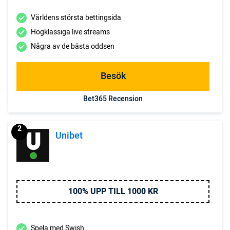
Världens största bettingsida
Högklassiga live streams
Några av de bästa oddsen
Besök
Bet365 Recension
2
Unibet
100% UPP TILL 1000 KR
Spela med Swish