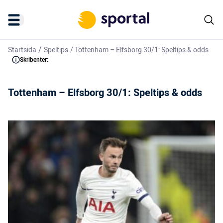
/
Startsida
Speltips
/
Tottenham – Elfsborg 30/1: Speltips & odds
Skribenter:
Tottenham – Elfsborg 30/1: Speltips & odds