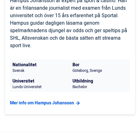
Hampus Johansson är expert på sport & casino. Han
är en frilansande journalist med examen från Lunds
universitet och över 15 års erfarenhet på Sportal.
Hampus guidar dagligen läsarna genom
spelmarknadens djungel av odds och ger speltips på
SHL, Allsvenskan och de bästa sätten att streama
sport live.
Nationalitet
Bor
Svensk
Göteborg, Sverige
Universitet
Utbildning
Lunds Universitet
Bachelor
Mer info om Hampus Johansson