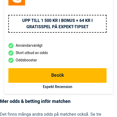
UPP TILL 1 500 KR I BONUS + 64 KR I
GRATISSPEL PÅ EXPEKT-TIPSET
Användarvänligt
Stort utbud av odds
Oddsboostar
Besök
Expekt Recension
Mer odds & betting inför matchen
Det finns många andra odds på matchen också. Se tre