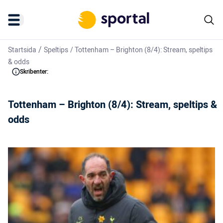
/
Startsida
Speltips
/
Tottenham – Brighton (8/4): Stream, speltips
& odds
Skribenter:
Tottenham – Brighton (8/4): Stream, speltips &
odds