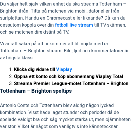
Du väljer helt själv vilken enhet du ska streama Tottenham –
Brighton ifrån. Titta på matchen via mobil, dator eller från
surfplattan. Har du en Chromecast eller liknande? Då kan du
dessutom koppla över din
fotboll live stream
till TV-skärmen,
och se matchen direktsänt på TV.
Vi är rätt säkra på att ni kommer att bli nöjda med er
Tottenham – Brighton stream. Bild, ljud och kommentatorer är
av högsta klass.
Klicka dig vidare till
Viaplay
Öppna ett konto och köp abonnemang Viaplay Total
Streama Premier League-mötet Tottenham – Brighton
Tottenham – Brighton speltips
Antonio Conte och Tottenham blev aldrig någon lyckad
kombination. Visst hade laget stunder och perioder då de
spelade väldigt bra och såg mycket starka ut, men ojämnheten
var stor. Vilket är något som vanligtvis inte kännetecknar