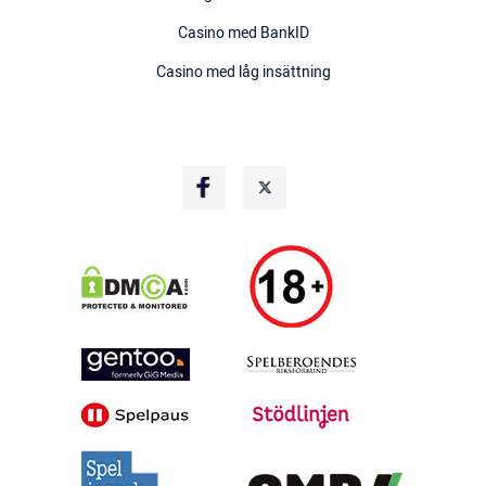
Casino med BankID
Casino med låg insättning