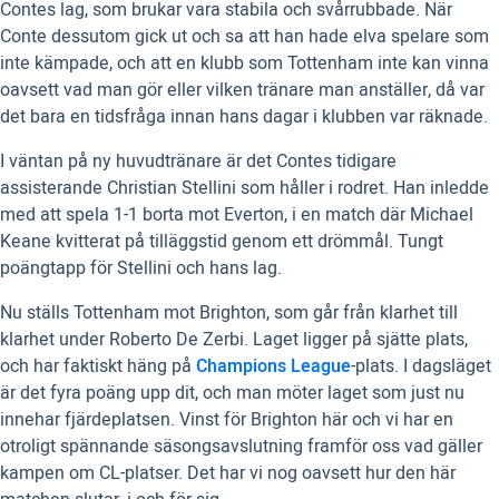
Contes lag, som brukar vara stabila och svårrubbade. När
Conte dessutom gick ut och sa att han hade elva spelare som
inte kämpade, och att en klubb som Tottenham inte kan vinna
oavsett vad man gör eller vilken tränare man anställer, då var
det bara en tidsfråga innan hans dagar i klubben var räknade.
I väntan på ny huvudtränare är det Contes tidigare
assisterande Christian Stellini som håller i rodret. Han inledde
med att spela 1-1 borta mot Everton, i en match där Michael
Keane kvitterat på tilläggstid genom ett drömmål. Tungt
poängtapp för Stellini och hans lag.
Nu ställs Tottenham mot Brighton, som går från klarhet till
klarhet under Roberto De Zerbi. Laget ligger på sjätte plats,
och har faktiskt häng på
Champions League
-plats. I dagsläget
är det fyra poäng upp dit, och man möter laget som just nu
innehar fjärdeplatsen. Vinst för Brighton här och vi har en
otroligt spännande säsongsavslutning framför oss vad gäller
kampen om CL-platser. Det har vi nog oavsett hur den här