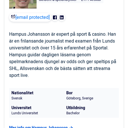
[email protected]
Hampus Johansson är expert på sport & casino. Han
är en frilansande journalist med examen från Lunds
universitet och över 15 års erfarenhet på Sportal.
Hampus guidar dagligen läsarna genom
spelmarknadens djungel av odds och ger speltips på
SHL, Allsvenskan och de bästa sätten att streama
sport live.
Nationalitet
Bor
Svensk
Göteborg, Sverige
Universitet
Utbildning
Lunds Universitet
Bachelor
Mer info om Hampus Johansson