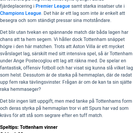
fjärdeplacering i
Premier League
samt starka insatser ute i
Champions League
. Det här är ett lag som inte är enkelt att
besegra och som ständigt pressar sina motståndare.
Det blir utan tvekan en spännande match där båda lagen har
chans att ta hem segern. Vi håller dock Tottenham snäppet
högre i den här matchen. Trots att Aston Villa är ett mycket
svårslaget lag, särskilt med sitt intensiva spel, så är Tottenham
under Ange Postecoglou ett lag att räkna med. De spelar en
fantastisk, offensiv fotboll och har visat sig kunna slå vilket lag
som helst. Dessutom är de starka på hemmaplan, där de radat
upp fem raka tävlingsvinster. Frågan är om de kan ta sin sjätte
raka hemmaseger?
Det blir ingen lätt uppgift, men med tanke på Tottenhams form
och deras styrka på hemmaplan tror vi att Spurs har vad som
krävs för att stå som segrare efter en tuff match.
Speltips: Tottenham vinner