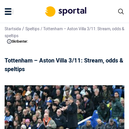
/
Startsida
Speltips
/
Tottenham – Aston Villa 3/11: Stream, odds &
speltips
Skribenter:
Tottenham – Aston Villa 3/11: Stream, odds &
speltips