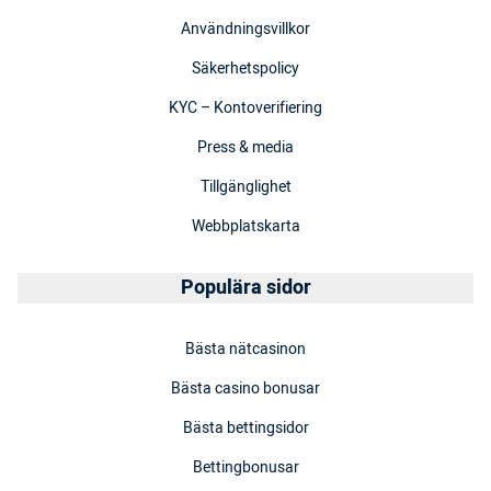
Användningsvillkor
Säkerhetspolicy
KYC – Kontoverifiering
Press & media
Tillgänglighet
Webbplatskarta
Populära sidor
Bästa nätcasinon
Bästa casino bonusar
Bästa bettingsidor
Bettingbonusar