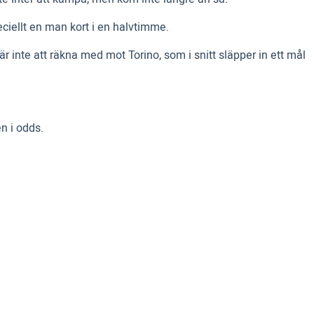
eciellt en man kort i en halvtimme.
 inte att räkna med mot Torino, som i snitt släpper in ett mål
n i odds.