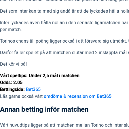
Det som Inter kan ta med sig ändå är att de lyckades hålla nolla
Inter lyckades även hålla nollan i den senaste ligamatchen när 
per match.
Torinos chans till poäng ligger också i att försvara sig utmärkt.
Därför faller spelet på att matchen slutar med 2 insläppta mål s
Det kör vi på!
Vårt speltips: Under 2,5 mål i matchen
Odds: 2.05
Bettingsida:
Bet365
Läs gärna också vårt
omdöme & recension om Bet365
.
Annan betting inför matchen
Vårt huvudtips ligger på att matchen mellan Torino och Inter 