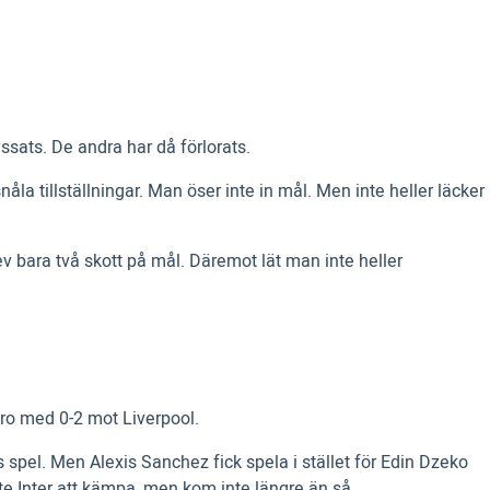
ssats. De andra har då förlorats.
la tillställningar. Man öser inte in mål. Men inte heller läcker
bara två skott på mål. Däremot lät man inte heller
Siro med 0-2 mot Liverpool.
s spel. Men Alexis Sanchez fick spela i stället för Edin Dzeko
tte Inter att kämpa, men kom inte längre än så.