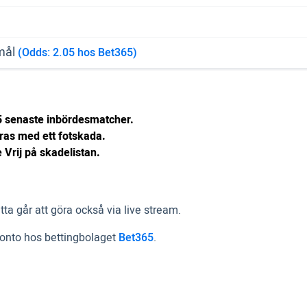
mål
(Odds: 2.05 hos Bet365)
de 5 senaste inbördesmatcher.
ras med ett fotskada.
Vrij på skadelistan.
tta går att göra också via live stream.
 konto hos bettingbolaget
Bet365
.