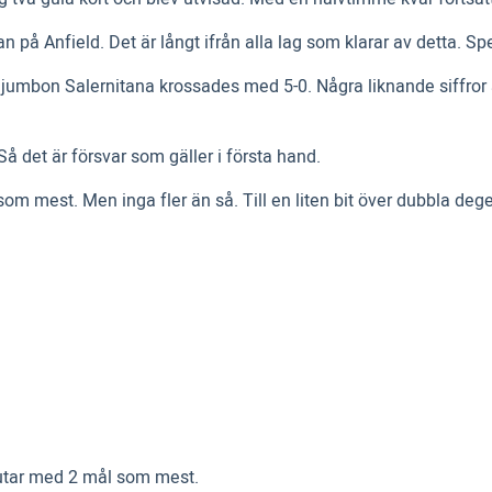
n på Anfield. Det är långt ifrån alla lag som klarar av detta. Sp
jumbon Salernitana krossades med 5-0. Några liknande siffror är
 Så det är försvar som gäller i första hand.
om mest. Men inga fler än så. Till en liten bit över dubbla dege
slutar med 2 mål som mest.