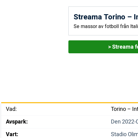
Streama Torino – I
Se massor av fotboll från Ital
> Streama f
Vad:
Torino – In
Avspark:
Den 2022-03
Vart:
Stadio Olim