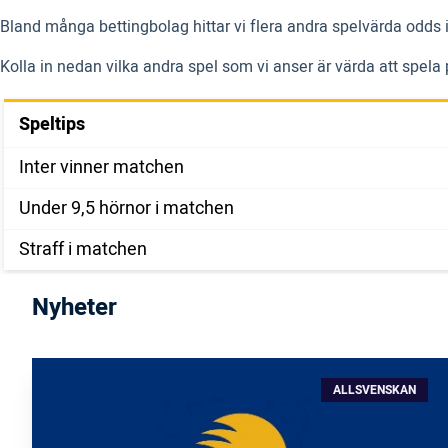
Bland många bettingbolag hittar vi flera andra spelvärda odds 
Kolla in nedan vilka andra spel som vi anser är värda att spela
Speltips
Inter vinner matchen
Under 9,5 hörnor i matchen
Straff i matchen
Nyheter
ALLSVENSKAN