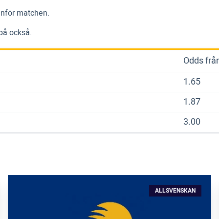
inför matchen.
 på också.
Odds frå
1.65
1.87
3.00
ALLSVENSKAN