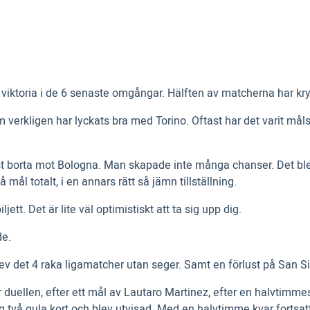
n viktoria i de 6 senaste omgångar. Hälften av matcherna har kry
verkligen har lyckats bra med Torino. Oftast har det varit målsnå
 borta mot Bologna. Man skapade inte många chanser. Det blev 
 mål totalt, i en annars rätt så jämn tillställning.
ett. Det är lite väl optimistiskt att ta sig upp dig.
de.
 blev det 4 raka ligamatcher utan seger. Samt en förlust på San 
r duellen, efter ett mål av Lautaro Martinez, efter en halvtimme
sig två gula kort och blev utvisad. Med en halvtimme kvar fortsa