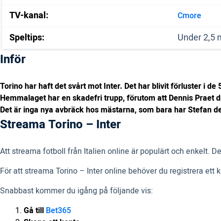
TV-kanal:
Cmore
Speltips:
Under 2,5 
Inför
Torino har haft det svårt mot Inter. Det har blivit förluster i 
Hemmalaget har en skadefri trupp, förutom att Dennis Praet d
Det är inga nya avbräck hos mästarna, som bara har Stefan de 
Streama Torino – Inter
Att streama fotboll från Italien online är populärt och enkelt. De
För att streama Torino – Inter online behöver du registrera ett
Snabbast kommer du igång på följande vis:
Gå till
Bet365