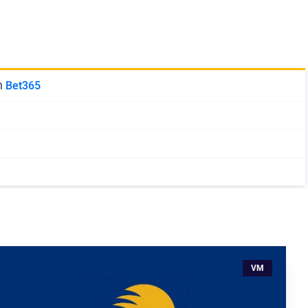
n
Bet365
VM