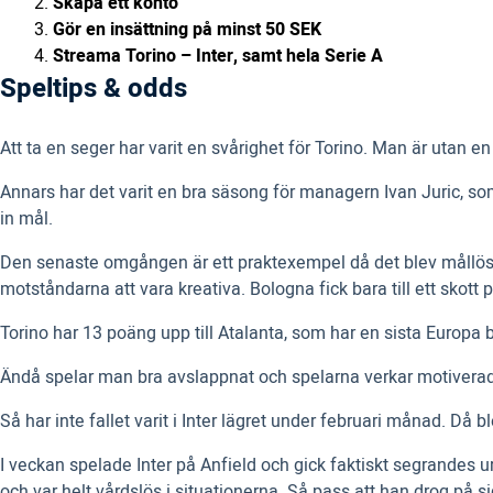
Skapa ett konto
Gör en insättning på minst 50 SEK
Streama Torino – Inter, samt hela Serie A
Speltips & odds
Att ta en seger har varit en svårighet för Torino. Man är utan e
Annars har det varit en bra säsong för managern Ivan Juric, som 
in mål.
Den senaste omgången är ett praktexempel då det blev mållöst
motståndarna att vara kreativa. Bologna fick bara till ett skott på
Torino har 13 poäng upp till Atalanta, som har en sista Europa bilj
Ändå spelar man bra avslappnat och spelarna verkar motivera
Så har inte fallet varit i Inter lägret under februari månad. Då
I veckan spelade Inter på Anfield och gick faktiskt segrandes u
och var helt vårdslös i situationerna. Så pass att han drog på 