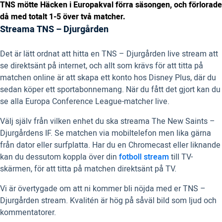
TNS mötte Häcken i Europakval förra säsongen, och förlorade
då med totalt 1-5 över två matcher.
Streama TNS – Djurgården
Det är lätt ordnat att hitta en TNS – Djurgården live stream att
se direktsänt på internet, och allt som krävs för att titta på
matchen online är att skapa ett konto hos Disney Plus, där du
sedan köper ett sportabonnemang. När du fått det gjort kan du
se alla Europa Conference League-matcher live.
Välj själv från vilken enhet du ska streama The New Saints –
Djurgårdens IF. Se matchen via mobiltelefon men lika gärna
från dator eller surfplatta. Har du en Chromecast eller liknande
kan du dessutom koppla över din
fotboll stream
till TV-
skärmen, för att titta på matchen direktsänt på TV.
Vi är övertygade om att ni kommer bli nöjda med er TNS –
Djurgården stream. Kvalitén är hög på såväl bild som ljud och
kommentatorer.