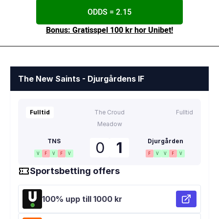
ODDS = 2.15
Bonus: Gratisspel 100 kr hor Unibet!