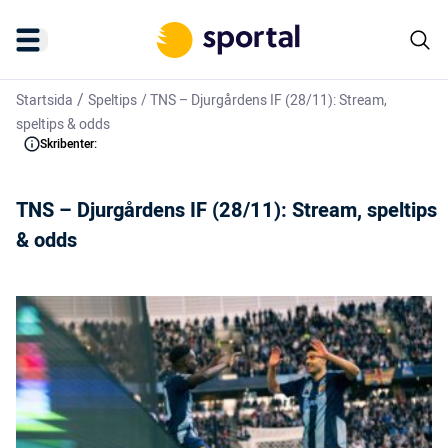
/
Startsida
Speltips
/
TNS – Djurgårdens IF (28/11): Stream,
speltips & odds
Skribenter:
TNS – Djurgårdens IF (28/11): Stream, speltips
& odds