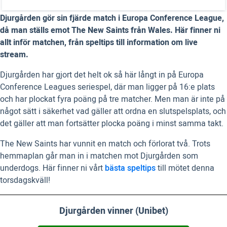
Djurgården gör sin fjärde match i Europa Conference League,
då man ställs emot The New Saints från Wales. Här finner ni
allt inför matchen, från speltips till information om live
stream.
Djurgården har gjort det helt ok så här långt in på Europa
Conference Leagues seriespel, där man ligger på 16:e plats
och har plockat fyra poäng på tre matcher. Men man är inte på
något sätt i säkerhet vad gäller att ordna en slutspelsplats, och
det gäller att man fortsätter plocka poäng i minst samma takt.
The New Saints har vunnit en match och förlorat två. Trots
hemmaplan går man in i matchen mot Djurgården som
underdogs. Här finner ni vårt
bästa speltips
till mötet denna
torsdagskväll!
Djurgården vinner (Unibet)