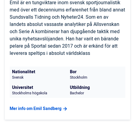
Emil är en tungviktare inom svensk sportjournalistik
med över ett decenniums erfarenhet från bland annat
Sundsvalls Tidning och Nyheter24. Som en av
landets absolut vassaste analytiker på Allsvenskan
och Serie A kombinerar han djupgående taktik med
unika nyhetsavslöjanden. Han har varit en bärande
pelare på Sportal sedan 2017 och är erkänd för att
leverera speltips i absolut världsklass
Nationalitet
Bor
Svensk
Stockholm
Universitet
Utbildning
Stockholms högskola
Bachelor
Mer info om Emil Sandberg