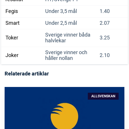
Fegis
Under 3,5 mål
1.40
Smart
Under 2,5 mål
2.07
Sverige vinner båda
Toker
3.25
halvlekar
Sverige vinner och
Joker
2.10
håller nollan
Relaterade artiklar
ALLSVENSKAN