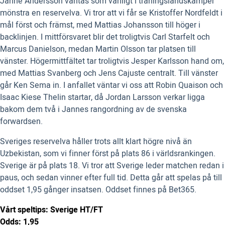
Janne Andersson väntas som vanligt i träningslandskamper
mönstra en reservelva. Vi tror att vi får se Kristoffer Nordfeldt i
mål först och främst, med Mattias Johansson till höger i
backlinjen. I mittförsvaret blir det troligtvis Carl Starfelt och
Marcus Danielson, medan Martin Olsson tar platsen till
vänster. Högermittfältet tar troligtvis Jesper Karlsson hand om,
med Mattias Svanberg och Jens Cajuste centralt. Till vänster
går Ken Sema in. I anfallet väntar vi oss att Robin Quaison och
Isaac Kiese Thelin startar, då Jordan Larsson verkar ligga
bakom dem två i Jannes rangordning av de svenska
forwardsen.
Sveriges reservelva håller trots allt klart högre nivå än
Uzbekistan, som vi finner först på plats 86 i världsrankingen.
Sverige är på plats 18. Vi tror att Sverige leder matchen redan i
paus, och sedan vinner efter full tid. Detta går att spelas på till
oddset 1,95 gånger insatsen. Oddset finnes på Bet365.
Vårt speltips: Sverige HT/FT
Odds: 1,95