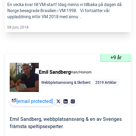
En vecka kvar till VM-start! Idag minns vi tillbaka på dagen då
Norge besegrade Brasilien i VM 1998. Vi fortsätter vår
uppladdning inför VM 2018 med ännu …
08 juni, 2018
+9 år
Emil Sandberg
Han/Honom
Webbplatsansvarig & Skribent
2519 Artiklar
[email protected]
Emil Sandberg, webbplatsansvarig & en av Sveriges
främsta speltipsexperter.