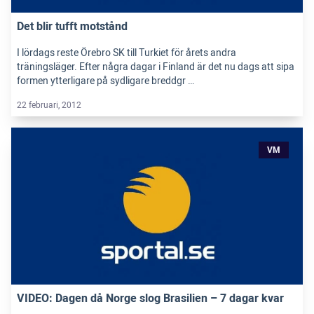
Det blir tufft motstånd
I lördags reste Örebro SK till Turkiet för årets andra
träningsläger. Efter några dagar i Finland är det nu dags att sipa
formen ytterligare på sydligare breddgr …
22 februari, 2012
VM
VIDEO: Dagen då Norge slog Brasilien – 7 dagar kvar