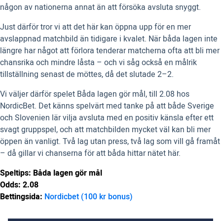
någon av nationerna annat än att försöka avsluta snyggt.
Just därför tror vi att det här kan öppna upp för en mer
avslappnad matchbild än tidigare i kvalet. När båda lagen inte
längre har något att förlora tenderar matcherna ofta att bli mer
chansrika och mindre låsta – och vi såg också en målrik
tillställning senast de möttes, då det slutade 2–2.
Vi väljer därför spelet Båda lagen gör mål, till 2.08 hos
NordicBet. Det känns spelvärt med tanke på att både Sverige
och Slovenien lär vilja avsluta med en positiv känsla efter ett
svagt gruppspel, och att matchbilden mycket väl kan bli mer
öppen än vanligt. Två lag utan press, två lag som vill gå framåt
– då gillar vi chanserna för att båda hittar nätet här.
Speltips: Båda lagen gör mål
Odds: 2.08
Bettingsida:
Nordicbet (100 kr bonus)