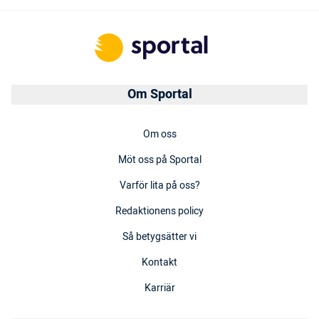
Om Sportal
Om oss
Möt oss på Sportal
Varför lita på oss?
Redaktionens policy
Så betygsätter vi
Kontakt
Karriär