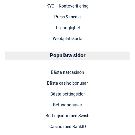
KYC – Kontoverifiering
Press & media
Tillgänglighet
Webbplatskarta
Populära sidor
Bästa nätcasinon
Bästa casino bonusar
Bästa bettingsidor
Bettingbonusar
Bettingsidor med Swish
Casino med BankID