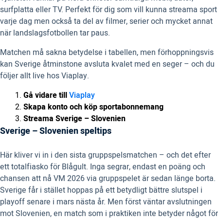
surfplatta eller TV. Perfekt för dig som vill kunna streama sport
varje dag men också ta del av filmer, serier och mycket annat
när landslagsfotbollen tar paus.
Matchen må sakna betydelse i tabellen, men förhoppningsvis
kan Sverige åtminstone avsluta kvalet med en seger – och du
följer allt live hos Viaplay.
Gå vidare till
Viaplay
Skapa konto och köp sportabonnemang
Streama Sverige – Slovenien
Sverige – Slovenien speltips
Här kliver vi in i den sista gruppspelsmatchen – och det efter
ett totalfiasko för Blågult. Inga segrar, endast en poäng och
chansen att nå VM 2026 via gruppspelet är sedan länge borta.
Sverige får i stället hoppas på ett betydligt bättre slutspel i
playoff senare i mars nästa år. Men först väntar avslutningen
mot Slovenien, en match som i praktiken inte betyder något för