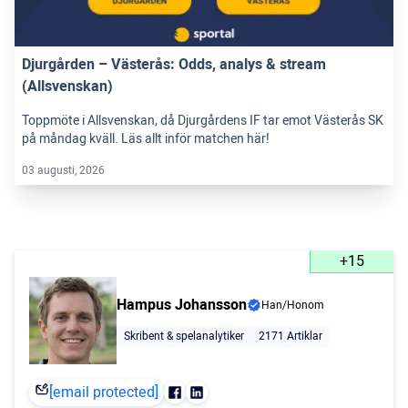
Djurgården – Västerås: Odds, analys & stream
(Allsvenskan)
Toppmöte i Allsvenskan, då Djurgårdens IF tar emot Västerås SK
på måndag kväll. Läs allt inför matchen här!
03 augusti, 2026
+15
Hampus Johansson
Han/Honom
Skribent & spelanalytiker
2171 Artiklar
[email protected]