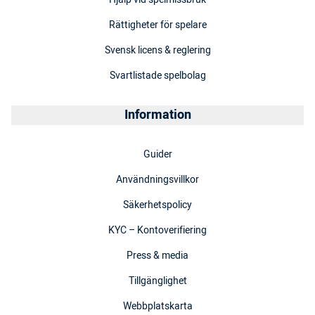
Rättigheter för spelare
Svensk licens & reglering
Svartlistade spelbolag
Information
Guider
Användningsvillkor
Säkerhetspolicy
KYC – Kontoverifiering
Press & media
Tillgänglighet
Webbplatskarta