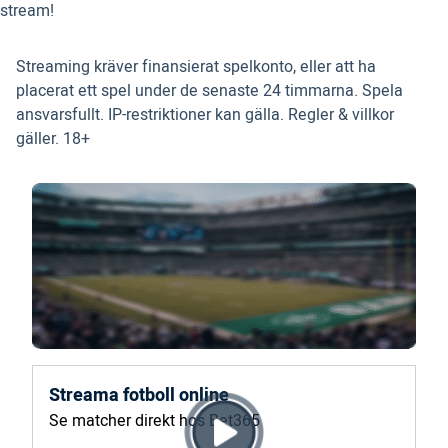
stream!
Streaming kräver finansierat spelkonto, eller att ha
placerat ett spel under de senaste 24 timmarna. Spela
ansvarsfullt. IP-restriktioner kan gälla. Regler & villkor
gäller. 18+
Streama fotboll online
Se matcher direkt hos Bet365