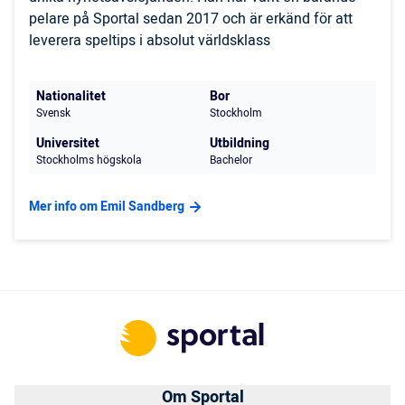
pelare på Sportal sedan 2017 och är erkänd för att
leverera speltips i absolut världsklass
Nationalitet
Bor
Svensk
Stockholm
Universitet
Utbildning
Stockholms högskola
Bachelor
Mer info om Emil Sandberg
Om Sportal