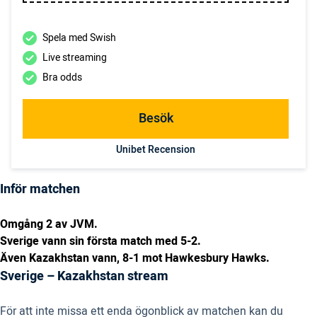
Spela med Swish
Live streaming
Bra odds
Besök
Unibet Recension
Inför matchen
Omgång 2 av JVM.
Sverige vann sin första match med 5-2.
Även Kazakhstan vann, 8-1 mot Hawkesbury Hawks.
Sverige – Kazakhstan stream
För att inte missa ett enda ögonblick av matchen kan du