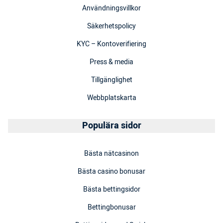
Användningsvillkor
Säkerhetspolicy
KYC – Kontoverifiering
Press & media
Tillgänglighet
Webbplatskarta
Populära sidor
Bästa nätcasinon
Bästa casino bonusar
Bästa bettingsidor
Bettingbonusar