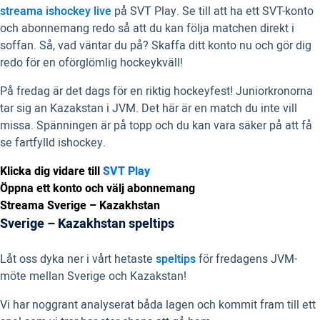
streama ishockey live
på SVT Play. Se till att ha ett SVT-konto
och abonnemang redo så att du kan följa matchen direkt i
soffan. Så, vad väntar du på? Skaffa ditt konto nu och gör dig
redo för en oförglömlig hockeykväll!
På fredag är det dags för en riktig hockeyfest! Juniorkronorna
tar sig an Kazakstan i JVM. Det här är en match du inte vill
missa. Spänningen är på topp och du kan vara säker på att få
se fartfylld ishockey.
Klicka dig vidare till
SVT Play
Öppna ett konto och välj abonnemang
Streama Sverige – Kazakhstan
Sverige – Kazakhstan speltips
Låt oss dyka ner i vårt hetaste
speltips
för fredagens JVM-
möte mellan Sverige och Kazakstan!
Vi har noggrant analyserat båda lagen och kommit fram till ett