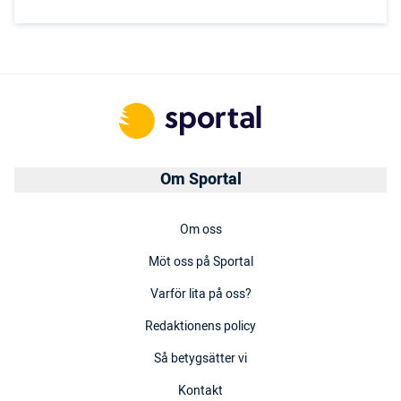
Om Sportal
Om oss
Möt oss på Sportal
Varför lita på oss?
Redaktionens policy
Så betygsätter vi
Kontakt