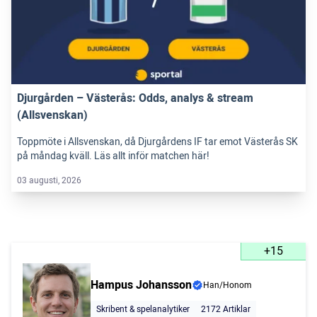
Djurgården – Västerås: Odds, analys & stream
(Allsvenskan)
Toppmöte i Allsvenskan, då Djurgårdens IF tar emot Västerås SK
på måndag kväll. Läs allt inför matchen här!
03 augusti, 2026
+15
Hampus Johansson
Han/Honom
Skribent & spelanalytiker
2172 Artiklar