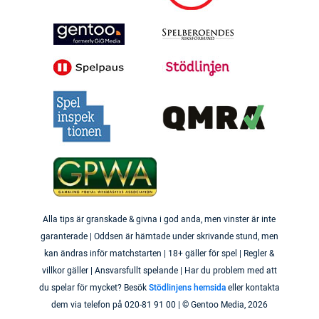
Alla tips är granskade & givna i god anda, men vinster är inte
garanterade | Oddsen är hämtade under skrivande stund, men
kan ändras inför matchstarten | 18+ gäller för spel | Regler &
villkor gäller | Ansvarsfullt spelande | Har du problem med att
du spelar för mycket? Besök
Stödlinjens hemsida
eller kontakta
dem via telefon på 020-81 91 00 | © Gentoo Media,
2026