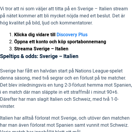
Vi tror att ni som väljer att titta på en Sverige – Italien stream
på nätet kommer att bli mycket nöjda med ert beslut. Det är
hög kvalitet på bild, ljud och kommentatorer.
Klicka dig vidare till
Discovery Plus
Öppna ett konto och köp sportabonnemang
Streama Sverige – Italien
Speltips & odds: Sverige – Italien
Sverige har fått en halvdan start på Nations League-spelet
denna säsong, med två segrar och en förlust på tre matcher.
Det blev inledningsvis en tung 2-3-förlust hemma mot Spanien,
i en match där man släppte in ett straffmål i minut 90+6.
Därefter har man slagit Italien och Schweiz, med två 1-0-
vinster.
Italien har alltså förlorat mot Sverige, och utöver den matchen
har man även förlorat mot Spanien samt vunnit mot Schweiz.