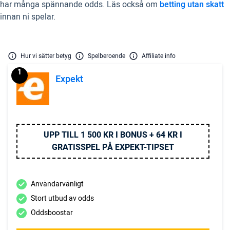
har många spännande odds. Läs också om
betting utan skatt
innan ni spelar.
Hur vi sätter betyg
Spelberoende
Affiliate info
1
Expekt
UPP TILL 1 500 KR I BONUS + 64 KR I
GRATISSPEL PÅ EXPEKT-TIPSET
Användarvänligt
Stort utbud av odds
Oddsboostar