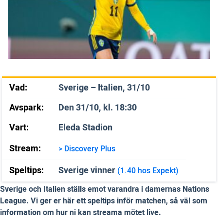
Vad:
Sverige – Italien, 31/10
Avspark:
Den 31/10, kl. 18:30
Vart:
Eleda Stadion
Stream:
> Discovery Plus
Speltips:
Sverige vinner
(1.40 hos Expekt)
Sverige och Italien ställs emot varandra i damernas Nations
League. Vi ger er här ett speltips inför matchen, så väl som
information om hur ni kan streama mötet live.