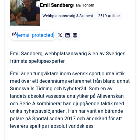
Emil Sandberg
Han/Honom
Webbplatsansvarig & Skribent
2519 Artiklar
[email protected]
Emil Sandberg, webbplatsansvarig & en av Sveriges
främsta speltipsexperter.
Emil är en tungviktare inom svensk sportjournalistik
med över ett decenniums erfarenhet från bland annat
Sundsvalls Tidning och Nyheter24. Som en av
landets absolut vassaste analytiker på Allsvenskan
och Serie A kombinerar han djupgående taktik med
unika nyhetsavslöjanden. Han har varit en bärande
pelare på Sportal sedan 2017 och är erkänd för att
leverera speltips i absolut världsklass