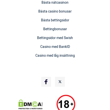
Bästa nätcasinon
Bästa casino bonusar
Bästa bettingsidor
Bettingbonusar
Bettingsidor med Swish
Casino med BankID
Casino med låg insättning