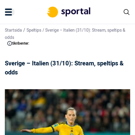
/
Startsida
Speltips
/
Sverige – Italien (31/10): Stream, speltips &
odds
Skribenter:
Sverige – Italien (31/10): Stream, speltips &
odds