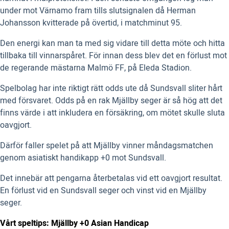
under mot Värnamo fram tills slutsignalen då Herman
Johansson kvitterade på övertid, i matchminut 95.
Den energi kan man ta med sig vidare till detta möte och hitta
tillbaka till vinnarspåret. För innan dess blev det en förlust mot
de regerande mästarna Malmö FF, på Eleda Stadion.
Spelbolag har inte riktigt rätt odds ute då Sundsvall sliter hårt
med försvaret. Odds på en rak Mjällby seger är så hög att det
finns värde i att inkludera en försäkring, om mötet skulle sluta
oavgjort.
Därför faller spelet på att Mjällby vinner måndagsmatchen
genom asiatiskt handikapp +0 mot Sundsvall.
Det innebär att pengarna återbetalas vid ett oavgjort resultat.
En förlust vid en Sundsvall seger och vinst vid en Mjällby
seger.
Vårt speltips: Mjällby +0 Asian Handicap