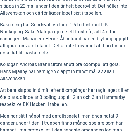
släppa in 22 mål under tiden är helt bedrövligt. Det håller inte i
Allsvenskan och därför ligger laget sist i tabellen.
Bakom sig har Sundsvall en tung 1-5 förlust mot IFK
Norrköping. Saku Ylätupa gjorde ett tröstmål, sitt 4:e för
säsongen. Managern Henrik Åhnstrand har en blytung uppgift
att göra försvaret stabilt. Det är inte trovärdigt att han hinner
göra det till nästa möte.
Kollegan Andreas Brännström är ett bra exempel att göra.
Hans Mjällby har nämligen släppt in minst mål av alla i
Allsvenskan.
Att bara släppa in 6 mål efter 8 omgångar har tagit laget till en
6:e plats, där de är 3 poäng upp till 2:an och 3:an Hammarby
respektive BK Häcken, i tabellen.
Man har slitit något med anfallsspelet, men ändå nätat 9
gånger under tiden. I truppen finns många spelare som har
hamnat i målprotokollet. I den senaste omgången log man