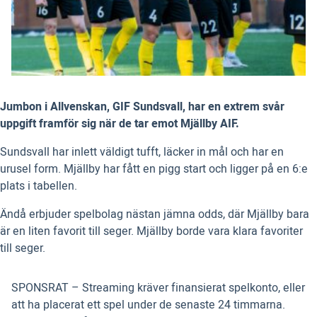
Jumbon i Allvenskan, GIF Sundsvall, har en extrem svår
uppgift framför sig när de tar emot Mjällby AIF.
Sundsvall har inlett väldigt tufft, läcker in mål och har en
urusel form. Mjällby har fått en pigg start och ligger på en 6:e
plats i tabellen.
Ändå erbjuder spelbolag nästan jämna odds, där Mjällby bara
är en liten favorit till seger. Mjällby borde vara klara favoriter
till seger.
SPONSRAT – Streaming kräver finansierat spelkonto, eller
att ha placerat ett spel under de senaste 24 timmarna.