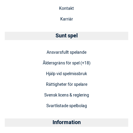
Kontakt
Karriär
Sunt spel
Ansvarsfullt spelande
Åldersgräns för spel (+18)
Hjälp vid spelmissbruk
Rättigheter för spelare
Svensk licens & reglering
Svartlistade spelbolag
Information