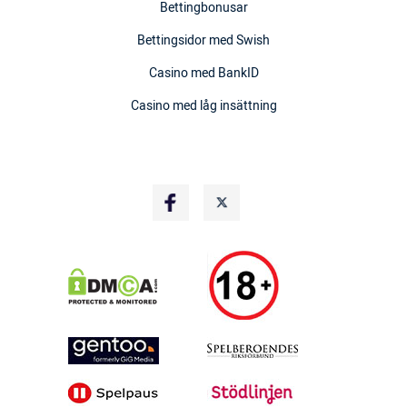
Bettingbonusar
Bettingsidor med Swish
Casino med BankID
Casino med låg insättning