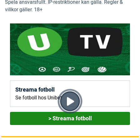
Spela ansvarsfullt. IP-restriktioner kan gälla. Regler &
villkor gäller. 18+
Streama fotboll
Se fotboll hos Unibet
> Streama fotboll