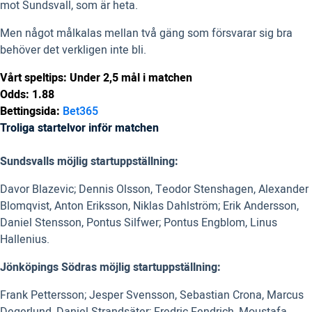
mot Sundsvall, som är heta.
Men något målkalas mellan två gäng som försvarar sig bra
behöver det verkligen inte bli.
Vårt speltips: Under 2,5 mål i matchen
Odds: 1.88
Bettingsida:
Bet365
Troliga startelvor inför matchen
Sundsvalls möjlig startuppställning:
Davor Blazevic; Dennis Olsson, Teodor Stenshagen, Alexander
Blomqvist, Anton Eriksson,
Niklas Dahlström;
Erik Andersson,
Daniel Stensson,
Pontus Silfwer;
Pontus Engblom, Linus
Hallenius.
Jönköpings Södras möjlig startuppställning:
Frank Pettersson; Jesper Svensson, Sebastian Crona, Marcus
Degerlund, Daniel Strandsäter; Fredric Fendrich, Moustafa