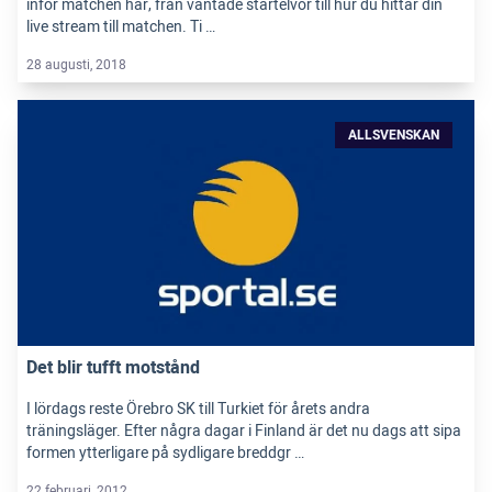
inför matchen här, från väntade startelvor till hur du hittar din
live stream till matchen. Ti …
28 augusti, 2018
ALLSVENSKAN
Det blir tufft motstånd
I lördags reste Örebro SK till Turkiet för årets andra
träningsläger. Efter några dagar i Finland är det nu dags att sipa
formen ytterligare på sydligare breddgr …
22 februari, 2012