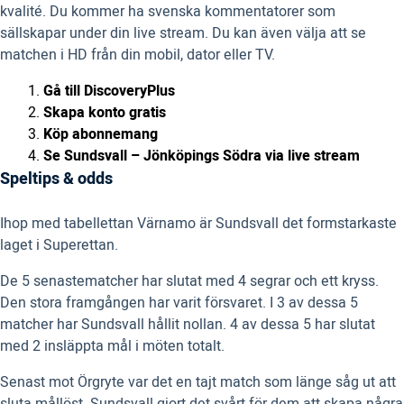
kvalité. Du kommer ha svenska kommentatorer som
sällskapar under din live stream. Du kan även välja att se
matchen i HD från din mobil, dator eller TV.
Gå till DiscoveryPlus
Skapa konto gratis
Köp abonnemang
Se Sundsvall – Jönköpings Södra via live stream
Speltips & odds
Ihop med tabellettan Värnamo är Sundsvall det formstarkaste
laget i Superettan.
De 5 senastematcher har slutat med 4 segrar och ett kryss.
Den stora framgången har varit försvaret. I 3 av dessa 5
matcher har Sundsvall hållit nollan. 4 av dessa 5 har slutat
med 2 insläppta mål i möten totalt.
Senast mot Örgryte var det en tajt match som länge såg ut att
sluta mållöst. Sundsvall gjort det svårt för dem att skapa några