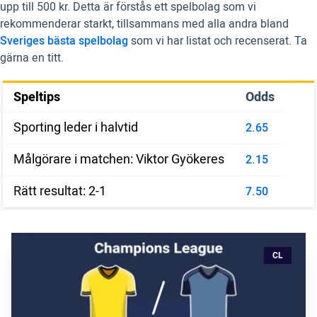
upp till 500 kr. Detta är förstås ett spelbolag som vi
rekommenderar starkt, tillsammans med alla andra bland
Sveriges bästa spelbolag
som vi har listat och recenserat. Ta
gärna en titt.
Speltips
Odds
Sporting leder i halvtid
2.65
Målgörare i matchen: Viktor Gyökeres
2.15
Rätt resultat: 2-1
7.50
CL