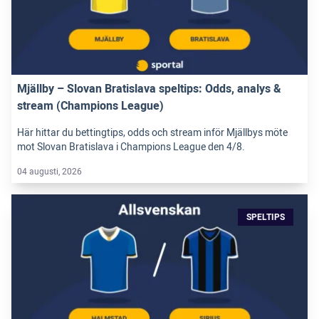
Mjällby – Slovan Bratislava speltips: Odds, analys &
stream (Champions League)
Här hittar du bettingtips, odds och stream inför Mjällbys möte
mot Slovan Bratislava i Champions League den 4/8.
04 augusti, 2026
SPELTIPS