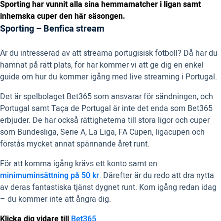
Sporting har vunnit alla sina hemmamatcher i ligan samt
inhemska cuper den här säsongen.
Sporting – Benfica stream
Är du intresserad av att streama portugisisk fotboll? Då har du
hamnat på rätt plats, för här kommer vi att ge dig en enkel
guide om hur du kommer igång med live streaming i Portugal.
Det är spelbolaget Bet365 som ansvarar för sändningen, och
Portugal samt Taça de Portugal är inte det enda som Bet365
erbjuder. De har också rättigheterna till stora ligor och cuper
som Bundesliga, Serie A, La Liga, FA Cupen, ligacupen och
förstås mycket annat spännande året runt.
För att komma igång krävs ett konto samt en
minimuminsättning på 50 kr
. Därefter är du redo att dra nytta
av deras fantastiska tjänst dygnet runt. Kom igång redan idag
– du kommer inte att ångra dig.
Klicka dig vidare till
Bet365