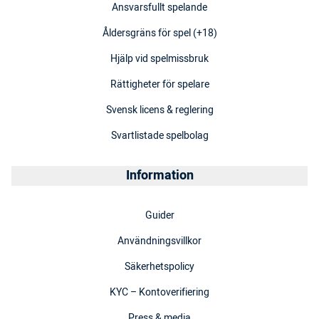
Ansvarsfullt spelande
Åldersgräns för spel (+18)
Hjälp vid spelmissbruk
Rättigheter för spelare
Svensk licens & reglering
Svartlistade spelbolag
Information
Guider
Användningsvillkor
Säkerhetspolicy
KYC – Kontoverifiering
Press & media