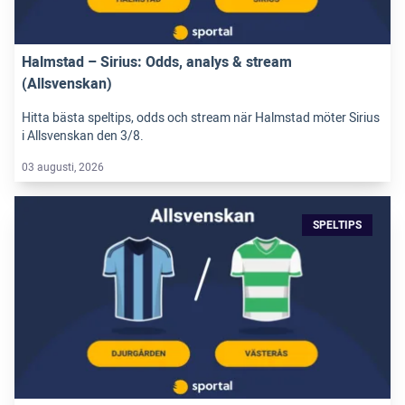
Halmstad – Sirius: Odds, analys & stream
(Allsvenskan)
Hitta bästa speltips, odds och stream när Halmstad möter Sirius
i Allsvenskan den 3/8.
03 augusti, 2026
SPELTIPS