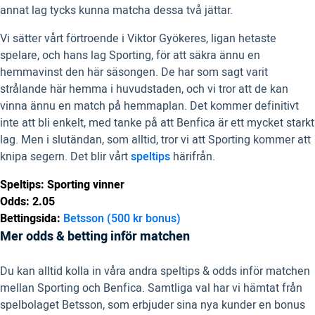
annat lag tycks kunna matcha dessa två jättar.
Vi sätter vårt förtroende i Viktor Gyökeres, ligan hetaste
spelare, och hans lag Sporting, för att säkra ännu en
hemmavinst den här säsongen. De har som sagt varit
strålande här hemma i huvudstaden, och vi tror att de kan
vinna ännu en match på hemmaplan. Det kommer definitivt
inte att bli enkelt, med tanke på att Benfica är ett mycket starkt
lag. Men i slutändan, som alltid, tror vi att Sporting kommer att
knipa segern. Det blir vårt
speltips
härifrån.
Speltips: Sporting vinner
Odds: 2.05
Bettingsida:
Betsson (500 kr bonus)
Mer odds & betting inför matchen
Du kan alltid kolla in våra andra speltips & odds inför matchen
mellan Sporting och Benfica. Samtliga val har vi hämtat från
spelbolaget Betsson, som erbjuder sina nya kunder en bonus