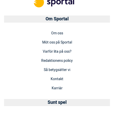
Om Sportal
Om oss
Möt oss på Sportal
Varför lita på oss?
Redaktionens policy
Så betygsätter vi
Kontakt
Karriär
Sunt spel