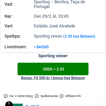
Sporting – Benfica, Taça de
Vad:
Portugal
När:
Den 29/2, kl. 20:45
Vart:
Estádio José Alvalade
Speltips:
Sporting vinner
(2.05 hos Betsson)
Livestream:
> Bet365
Sporting vinner
ODDS = 2.05
Bonus: Få 500 kr i bonus hos Betsson
Hur vi sätter betyg
Spelberoende
Affiliate info
1