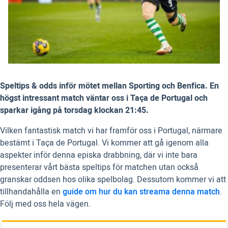
Speltips & odds inför mötet mellan Sporting och Benfica. En
högst intressant match väntar oss i Taça de Portugal och
sparkar igång på torsdag klockan 21:45.
Vilken fantastisk match vi har framför oss i Portugal, närmare
bestämt i Taça de Portugal. Vi kommer att gå igenom alla
aspekter inför denna episka drabbning, där vi inte bara
presenterar vårt bästa speltips för matchen utan också
granskar oddsen hos olika spelbolag. Dessutom kommer vi att
tillhandahålla en
guide om hur du kan streama denna match
.
Följ med oss hela vägen.