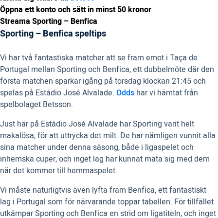
Öppna ett konto och sätt in minst 50 kronor
Streama Sporting – Benfica
Sporting – Benfica speltips
Vi har två fantastiska matcher att se fram emot i Taça de
Portugal mellan Sporting och Benfica, ett dubbelmöte där den
första matchen sparkar igång på torsdag klockan 21:45 och
spelas på Estádio José Alvalade.
Odds
har vi hämtat från
spelbolaget Betsson.
Just här på Estádio José Alvalade har Sporting varit helt
makalösa, för att uttrycka det milt. De har nämligen vunnit alla
sina matcher under denna säsong, både i ligaspelet och
inhemska cuper, och inget lag har kunnat mäta sig med dem
när det kommer till hemmaspelet.
Vi måste naturligtvis även lyfta fram Benfica, ett fantastiskt
lag i Portugal som för närvarande toppar tabellen. För tillfället
utkämpar Sporting och Benfica en strid om ligatiteln, och inget