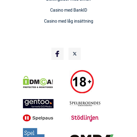
Casino med BankID
Casino med låg insättning