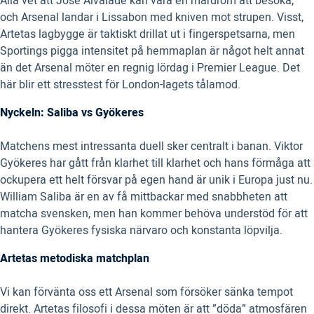
Alla vet att José Alvalade kan vara en mardröm att besöka,
och Arsenal landar i Lissabon med kniven mot strupen. Visst,
Artetas lagbygge är taktiskt drillat ut i fingerspetsarna, men
Sportings pigga intensitet på hemmaplan är något helt annat
än det Arsenal möter en regnig lördag i Premier League. Det
här blir ett stresstest för London-lagets tålamod.
Nyckeln: Saliba vs Gyökeres
Matchens mest intressanta duell sker centralt i banan. Viktor
Gyökeres har gått från klarhet till klarhet och hans förmåga att
ockupera ett helt försvar på egen hand är unik i Europa just nu.
William Saliba är en av få mittbackar med snabbheten att
matcha svensken, men han kommer behöva understöd för att
hantera Gyökeres fysiska närvaro och konstanta löpvilja.
Artetas metodiska matchplan
Vi kan förvänta oss ett Arsenal som försöker sänka tempot
direkt. Artetas filosofi i dessa möten är att ”döda” atmosfären