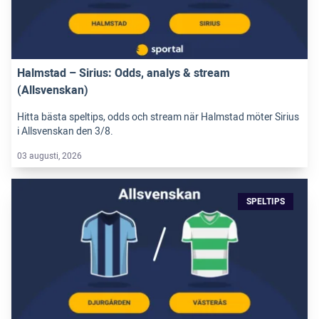
Halmstad – Sirius: Odds, analys & stream
(Allsvenskan)
Hitta bästa speltips, odds och stream när Halmstad möter Sirius
i Allsvenskan den 3/8.
03 augusti, 2026
SPELTIPS