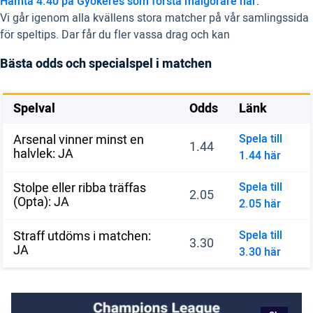
Hämta 4.40 på Gyökeres som första målgörare här
.
Vi går igenom alla kvällens stora matcher på vår samlingssida
för speltips. Dar får du fler vassa drag och kan
Bästa odds och specialspel i matchen
Spelval
Odds
Länk
Arsenal vinner minst en
Spela till
1.44
halvlek: JA
1.44 här
Stolpe eller ribba träffas
Spela till
2.05
(Opta): JA
2.05 här
Straff utdöms i matchen:
Spela till
3.30
JA
3.30 här