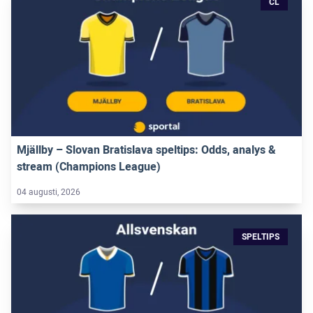
CL
Mjällby – Slovan Bratislava speltips: Odds, analys &
stream (Champions League)
04 augusti, 2026
SPELTIPS