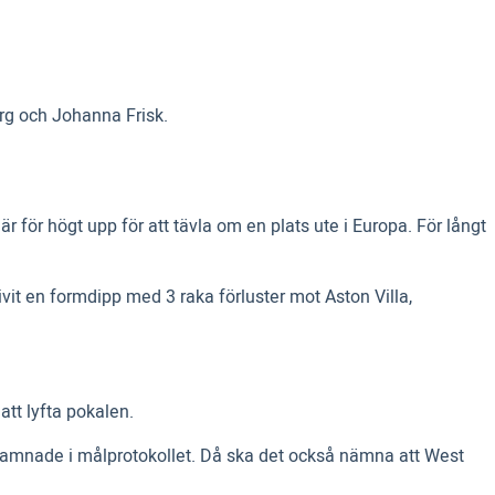
rg och Johanna Frisk.
för högt upp för att tävla om en plats ute i Europa. För långt
ivit en formdipp med 3 raka förluster mot Aston Villa,
 att lyfta pokalen.
nade i målprotokollet. Då ska det också nämna att West