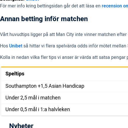
För mer info kring bettingsidan går det att läsa en
recension o
Annan betting inför matchen
Vårt huvudtips ligger på att Man City inte vinner matchen efter 
Hos
Unibet
så hittar vi flera spelvärda odds inför mötet mella
Kolla in nedan vilka fler tips vi anser är värda att satsa pengar 
Speltips
Southampton +1,5 Asian Handicap
Under 2,5 mål i matchen
Under 0,5 mål i 1:a halvleken
Nyheter