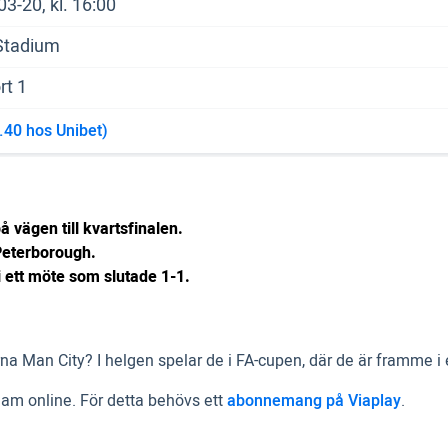
3-20, kl. 16:00
 Stadium
rt 1
.40 hos Unibet)
vägen till kvartsfinalen.
 Peterborough.
i ett möte som slutade 1-1.
 Man City? I helgen spelar de i FA-cupen, där de är framme i e
am online. För detta behövs ett
abonnemang på Viaplay
.