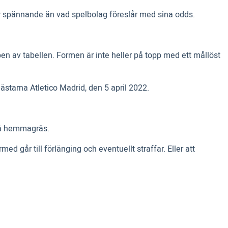
 mer spännande än vad spelbolag föreslår med sina odds.
pen av tabellen. Formen är inte heller på topp med ett mållöst
tarna Atletico Madrid, den 5 april 2022.
 på hemmagräs.
ed går till förlänging och eventuellt straffar. Eller att