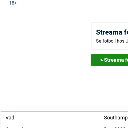
18+
Streama f
Se fotboll hos 
> Streama f
Vad:
Southampt