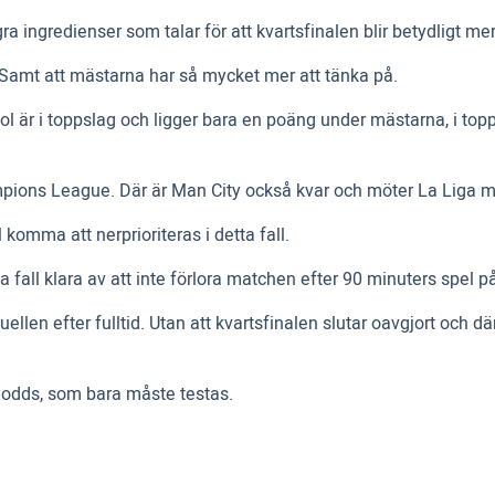
ågra ingredienser som talar för att kvartsfinalen blir betydligt
 Samt att mästarna har så mycket mer att tänka på.
ool är i toppslag och ligger bara en poäng under mästarna, i top
ions League. Där är Man City också kvar och möter La Liga mäs
komma att nerprioriteras i detta fall.
la fall klara av att inte förlora matchen efter 90 minuters spel
llen efter fulltid. Utan att kvartsfinalen slutar oavgjort och därm
gt odds, som bara måste testas.