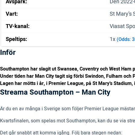
Avspark:
Den 2022-0
Vart:
St Mary’s
TV-kanal:
Viasat Spo
Speltips:
1x
(Odds: 3
Inför
Southampton har slagit ut Swansea, Coventry och West Ham på 
Under tiden har Man City tagit sig förbi Swindon, Fulham och
Lagen har mötts i år, i Premier League, på St Mary’s Stadium, 
Streama Southampton – Man City
Är du en av många i Sverige som följer Premier League mästarna
Kvartsfinalen, som spelas mot Southampton, kan du se via stre
Det går snabbt att komma igång. Följ bara stegen nedan: