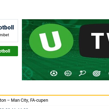
otboll
Unibet
otboll
on – Man City, FA-cupen