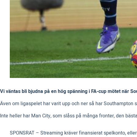
Vi väntas bli bjudna på en hög spänning i FA-cup mötet när So
Även om ligaspelet har varit upp och ner så har Southampton skö
Inte heller har Man City, som slåss på många fronter, den bäs
SPONSRAT – Streaming kräver finansierat spelkonto, eller at