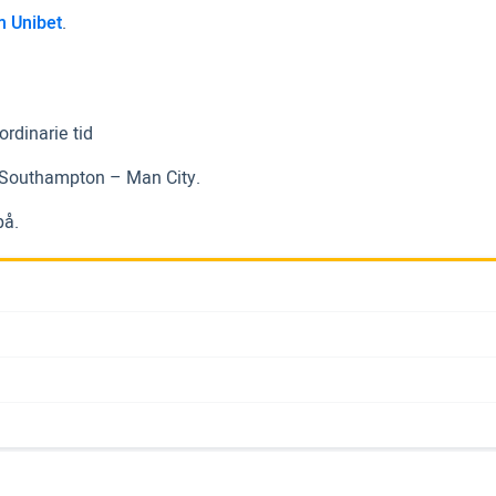
m Unibet
.
ordinarie tid
n Southampton – Man City.
på.