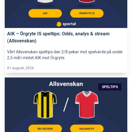
AIK – Örgryte IS speltips: Odds, analys & stream
(Allsvenskan)
Vårt Allsvenskan speltips den 2/8 pekar mot spelvärde på under
2,5 mål i mötet AIK mot Örgryte.
01 augusti, 2026
SPELTIPS