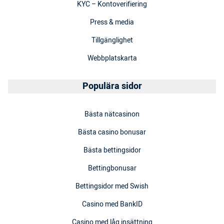
KYC – Kontoverifiering
Press & media
Tillgänglighet
Webbplatskarta
Populära sidor
Bästa nätcasinon
Bästa casino bonusar
Bästa bettingsidor
Bettingbonusar
Bettingsidor med Swish
Casino med BankID
Casino med låg insättning