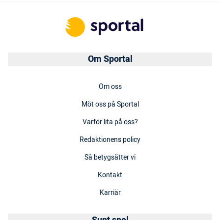
Om Sportal
Om oss
Möt oss på Sportal
Varför lita på oss?
Redaktionens policy
Så betygsätter vi
Kontakt
Karriär