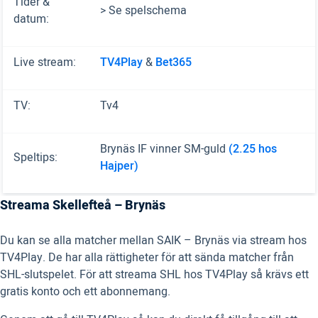
Tider &
> Se spelschema
datum:
Live stream:
TV4Play
&
Bet365
TV:
Tv4
Brynäs IF vinner SM-guld
(2.25 hos
Speltips:
Hajper)
Streama Skellefteå – Brynäs
Du kan se alla matcher mellan SAIK – Brynäs via stream hos
TV4Play. De har alla rättigheter för att sända matcher från
SHL-slutspelet. För att streama SHL hos TV4Play så krävs ett
gratis konto och ett abonnemang.