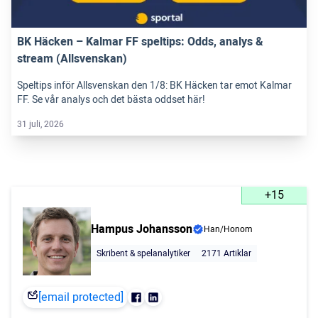
BK Häcken – Kalmar FF speltips: Odds, analys &
stream (Allsvenskan)
Speltips inför Allsvenskan den 1/8: BK Häcken tar emot Kalmar
FF. Se vår analys och det bästa oddset här!
31 juli, 2026
+15
Hampus Johansson
Han/Honom
Skribent & spelanalytiker
2171 Artiklar
[email protected]