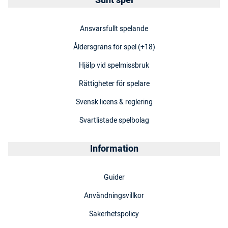
Sunt spel
Ansvarsfullt spelande
Åldersgräns för spel (+18)
Hjälp vid spelmissbruk
Rättigheter för spelare
Svensk licens & reglering
Svartlistade spelbolag
Information
Guider
Användningsvillkor
Säkerhetspolicy