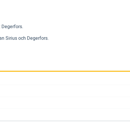
t Degerfors.
an Sirius och Degerfors.