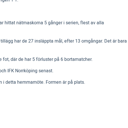
ingen 1-1.
 hittat nätmaskorna 5 gånger i serien, flest av alla
 I tillägg har de 27 insläppta mål, efter 13 omgångar. Det är bara
 fot, där de har 5 förluster på 6 bortamatcher.
och IFK Norrköping senast.
även i detta hemmamöte. Formen är på plats.