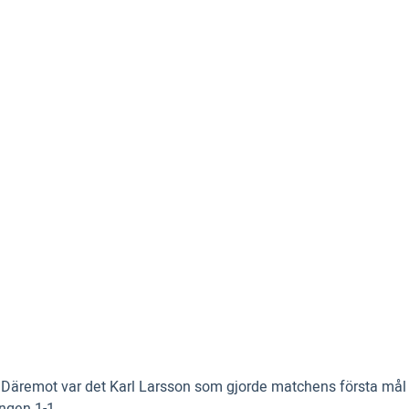
n. Däremot var det Karl Larsson som gjorde matchens första mål