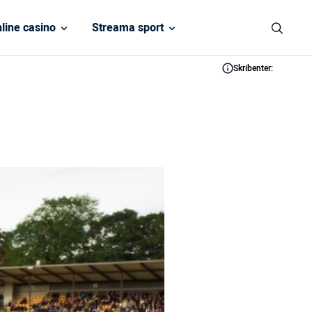
line casino
Streama sport
Skribenter: