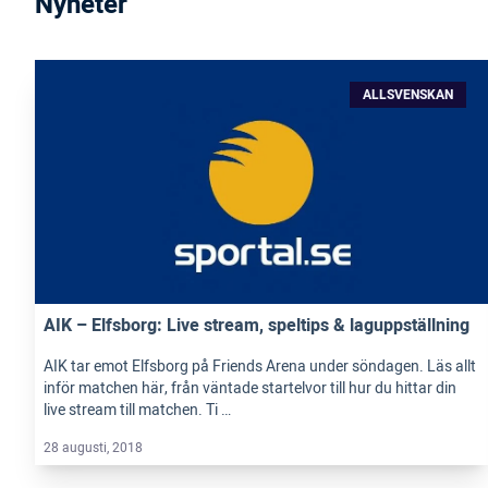
Nyheter
ALLSVENSKAN
AIK – Elfsborg: Live stream, speltips & laguppställning
AIK tar emot Elfsborg på Friends Arena under söndagen. Läs allt
inför matchen här, från väntade startelvor till hur du hittar din
live stream till matchen. Ti …
28 augusti, 2018