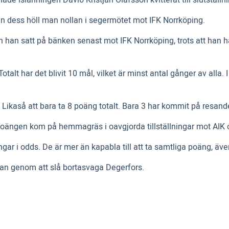
e islänningen Davíð Kristján Ólafsson kvitterat till slutställn
nan dess höll man nollan i segermötet mot IFK Norrköping.
 han satt på bänken senast mot IFK Norrköping, trots att han har
otalt har det blivit 10 mål, vilket är minst antal gånger av alla.
 Likaså att bara ta 8 poäng totalt. Bara 3 har kommit på resande
oängen kom på hemmagräs i oavgjorda tillställningar mot AIK 
 pengar i odds. De är mer än kapabla till att ta samtliga poäng, 
skan genom att slå bortasvaga Degerfors.