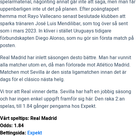
spelarmaterial, någonting annat går inte att säga, men man får
uppenbarligen inte ut det på planen. Efter poängtappet
hemma mot Rayo Vallecano senast beslutade klubben att
sparka tränaren José Luis Mendilibar, som tog över så sent
som i mars 2023. In kliver i stället Uruguays tidigare
förbundskapten Diego Alonso, som nu gör sin första match på
posten.
Real Madrid har inlett säsongen desto bättre. Man har vunnit
alla matcher utom en, då man förlorade mot Atlético Madrid.
Matchen mot Sevilla är den sista ligamatchen innan det är
dags för el clásico nästa helg.
Vi tror att Real vinner detta. Sevilla har haft en jobbig säsong
och har ingen enkel uppgift framför sig här. Den raka 2:an
spelas, till 1.84 gånger pengarna hos Expekt.
Vårt speltips: Real Madrid
Odds: 1.84
Bettingsida:
Expekt