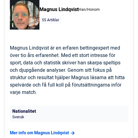
Magnus Lindqvist
Han/Honom
55 Artiklar
Magnus Lindqvist är en erfaren bettingexpert med
över tio års erfarenhet. Med ett stort intresse för
sport, data och statistik skriver han skarpa speltips
och djupgående analyser. Genom sitt fokus på
struktur och resultat hjälper Magnus läsarna att hitta
spelvärde och få full koll på förutsättningarna inför
varje match.
Nationalitet
Svensk
Mer info om Magnus Lindqvist