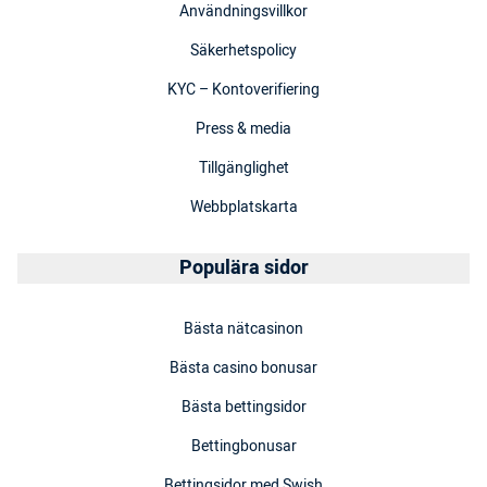
Användningsvillkor
Säkerhetspolicy
KYC – Kontoverifiering
Press & media
Tillgänglighet
Webbplatskarta
Populära sidor
Bästa nätcasinon
Bästa casino bonusar
Bästa bettingsidor
Bettingbonusar
Bettingsidor med Swish