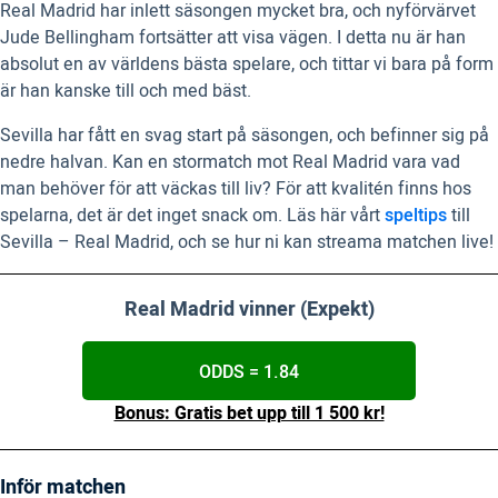
Real Madrid har inlett säsongen mycket bra, och nyförvärvet
Jude Bellingham fortsätter att visa vägen. I detta nu är han
absolut en av världens bästa spelare, och tittar vi bara på form
är han kanske till och med bäst.
Sevilla har fått en svag start på säsongen, och befinner sig på
nedre halvan. Kan en stormatch mot Real Madrid vara vad
man behöver för att väckas till liv? För att kvalitén finns hos
spelarna, det är det inget snack om. Läs här vårt
speltips
till
Sevilla – Real Madrid, och se hur ni kan streama matchen live!
Real Madrid vinner (Expekt)
ODDS = 1.84
Bonus: Gratis bet upp till 1 500 kr!
Inför matchen