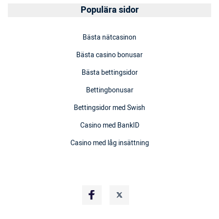
Populära sidor
Bästa nätcasinon
Bästa casino bonusar
Bästa bettingsidor
Bettingbonusar
Bettingsidor med Swish
Casino med BankID
Casino med låg insättning