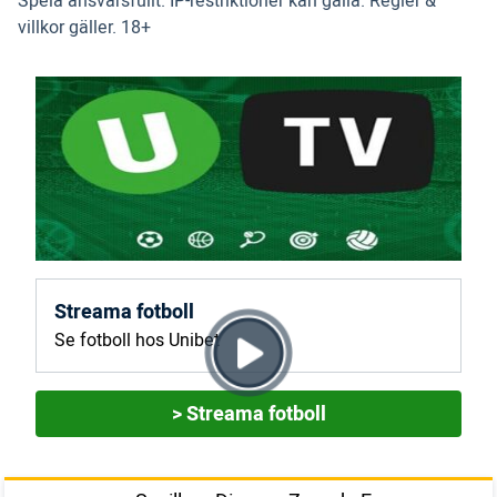
Spela ansvarsfullt. IP-restriktioner kan gälla. Regler &
villkor gäller. 18+
Streama fotboll
Se fotboll hos Unibet
> Streama fotboll