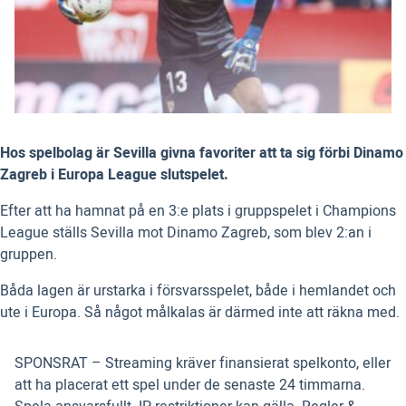
Hos spelbolag är Sevilla givna favoriter att ta sig förbi Dinamo
Zagreb i Europa League slutspelet.
Efter att ha hamnat på en 3:e plats i gruppspelet i Champions
League ställs Sevilla mot Dinamo Zagreb, som blev 2:an i
gruppen.
Båda lagen är urstarka i försvarsspelet, både i hemlandet och
ute i Europa. Så något målkalas är därmed inte att räkna med.
SPONSRAT – Streaming kräver finansierat spelkonto, eller
att ha placerat ett spel under de senaste 24 timmarna.