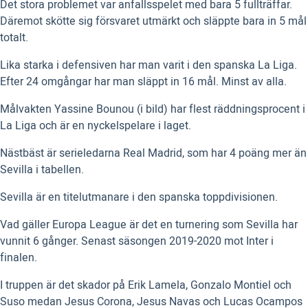
Det stora problemet var anfallsspelet med bara 5 fullträffar.
Däremot skötte sig försvaret utmärkt och släppte bara in 5 mål
totalt.
Lika starka i defensiven har man varit i den spanska La Liga.
Efter 24 omgångar har man släppt in 16 mål. Minst av alla.
Målvakten Yassine Bounou (i bild) har flest räddningsprocent i
La Liga och är en nyckelspelare i laget.
Nästbäst är serieledarna Real Madrid, som har 4 poäng mer än
Sevilla i tabellen.
Sevilla är en titelutmanare i den spanska toppdivisionen.
Vad gäller Europa League är det en turnering som Sevilla har
vunnit 6 gånger. Senast säsongen 2019-2020 mot Inter i
finalen.
I truppen är det skador på Erik Lamela, Gonzalo Montiel och
Suso medan Jesus Corona, Jesus Navas och Lucas Ocampos