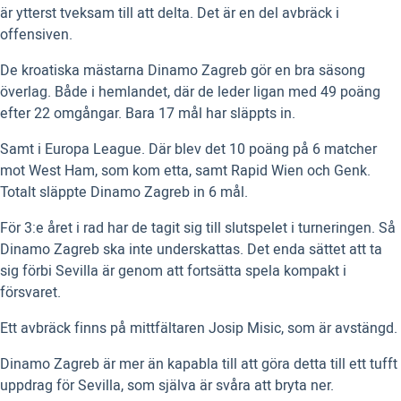
är ytterst tveksam till att delta. Det är en del avbräck i
offensiven.
De kroatiska mästarna Dinamo Zagreb gör en bra säsong
överlag. Både i hemlandet, där de leder ligan med 49 poäng
efter 22 omgångar. Bara 17 mål har släppts in.
Samt i Europa League. Där blev det 10 poäng på 6 matcher
mot West Ham, som kom etta, samt Rapid Wien och Genk.
Totalt släppte Dinamo Zagreb in 6 mål.
För 3:e året i rad har de tagit sig till slutspelet i turneringen. Så
Dinamo Zagreb ska inte underskattas. Det enda sättet att ta
sig förbi Sevilla är genom att fortsätta spela kompakt i
försvaret.
Ett avbräck finns på mittfältaren Josip Misic, som är avstängd.
Dinamo Zagreb är mer än kapabla till att göra detta till ett tufft
uppdrag för Sevilla, som själva är svåra att bryta ner.