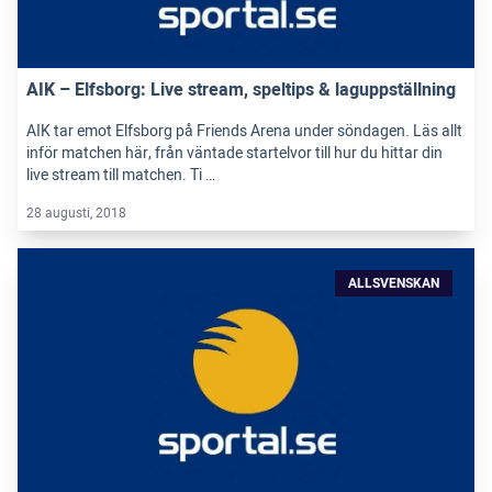
AIK – Elfsborg: Live stream, speltips & laguppställning
AIK tar emot Elfsborg på Friends Arena under söndagen. Läs allt
inför matchen här, från väntade startelvor till hur du hittar din
live stream till matchen. Ti …
28 augusti, 2018
ALLSVENSKAN