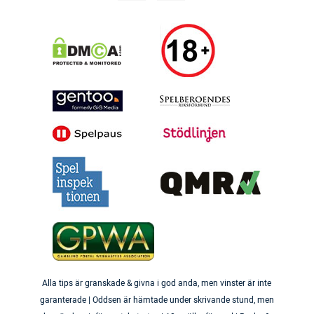
Alla tips är granskade & givna i god anda, men vinster är inte
garanterade | Oddsen är hämtade under skrivande stund, men