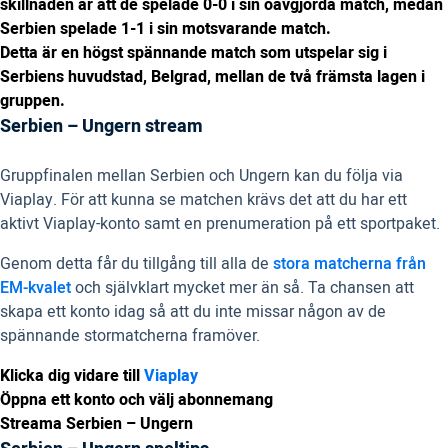
skillnaden är att de spelade 0-0 i sin oavgjorda match, medan
Serbien spelade 1-1 i sin motsvarande match.
Detta är en högst spännande match som utspelar sig i
Serbiens huvudstad, Belgrad, mellan de två främsta lagen i
gruppen.
Serbien – Ungern stream
Gruppfinalen mellan Serbien och Ungern kan du följa via
Viaplay. För att kunna se matchen krävs det att du har ett
aktivt Viaplay-konto samt en prenumeration på ett sportpaket.
Genom detta får du tillgång till alla de
stora matcherna från
EM-kvalet
och självklart mycket mer än så. Ta chansen att
skapa ett konto idag så att du inte missar någon av de
spännande stormatcherna framöver.
Klicka dig vidare till
Viaplay
Öppna ett konto och välj abonnemang
Streama Serbien – Ungern