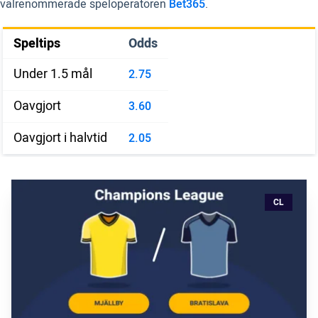
välrenommerade speloperatören
Bet365
.
Speltips
Odds
Under 1.5 mål
2.75
Oavgjort
3.60
Oavgjort i halvtid
2.05
CL