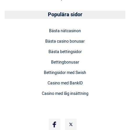
Populära sidor
Bästa nätcasinon
Bästa casino bonusar
Bästa bettingsidor
Bettingbonusar
Bettingsidor med Swish
Casino med BankID
Casino med låg insättning