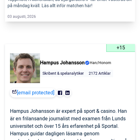
på måndag kväll. Läs allt inför matchen här!
03 augusti, 2026
+15
Hampus Johansson
Han/Honom
Skribent & spelanalytiker
2172 Artiklar
[email protected]
Hampus Johansson är expert på sport & casino. Han
är en frilansande journalist med examen från Lunds
universitet och över 15 års erfarenhet på Sportal.
Hampus guidar dagligen läsarna genom