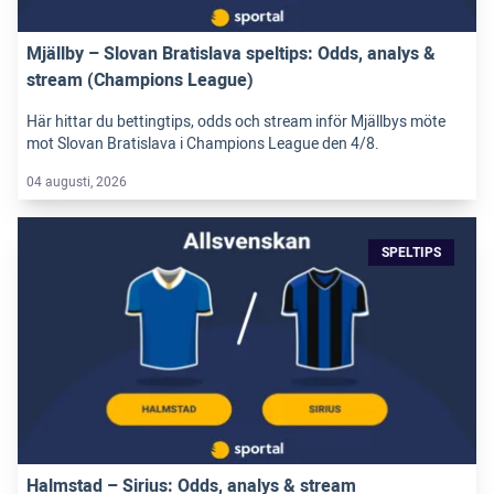
Mjällby – Slovan Bratislava speltips: Odds, analys &
stream (Champions League)
Här hittar du bettingtips, odds och stream inför Mjällbys möte
mot Slovan Bratislava i Champions League den 4/8.
04 augusti, 2026
SPELTIPS
Halmstad – Sirius: Odds, analys & stream