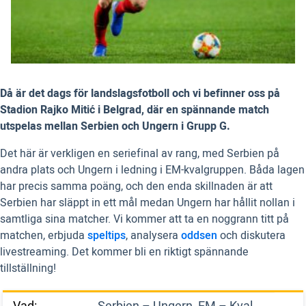
Då är det dags för landslagsfotboll och vi befinner oss på
Stadion Rajko Mitić i Belgrad, där en spännande match
utspelas mellan Serbien och Ungern i Grupp G.
Det här är verkligen en seriefinal av rang, med Serbien på
andra plats och Ungern i ledning i EM-kvalgruppen. Båda lagen
har precis samma poäng, och den enda skillnaden är att
Serbien har släppt in ett mål medan Ungern har hållit nollan i
samtliga sina matcher. Vi kommer att ta en noggrann titt på
matchen, erbjuda
speltips
, analysera
oddsen
och diskutera
livestreaming. Det kommer bli en riktigt spännande
tillställning!