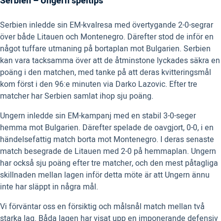
Serbien – Ungern speltips
Serbien inledde sin EM-kvalresa med övertygande 2-0-segrar
över både Litauen och Montenegro. Därefter stod de inför en
något tuffare utmaning på bortaplan mot Bulgarien. Serbien
kan vara tacksamma över att de åtminstone lyckades säkra en
poäng i den matchen, med tanke på att deras kvitteringsmål
kom först i den 96:e minuten via Darko Lazovic. Efter tre
matcher har Serbien samlat ihop sju poäng.
Ungern inledde sin EM-kampanj med en stabil 3-0-seger
hemma mot Bulgarien. Därefter spelade de oavgjort, 0-0, i en
händelsefattig match borta mot Montenegro. I deras senaste
match besegrade de Litauen med 2-0 på hemmaplan. Ungern
har också sju poäng efter tre matcher, och den mest påtagliga
skillnaden mellan lagen inför detta möte är att Ungern ännu
inte har släppt in några mål.
Vi förväntar oss en försiktig och målsnål match mellan två
starka lag. Båda lagen har visat upp en imponerande defensiv