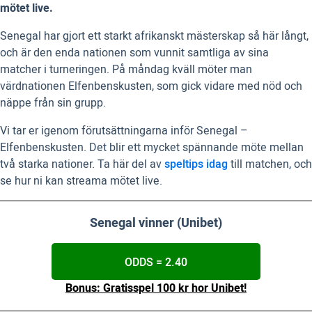
mötet live.
Senegal har gjort ett starkt afrikanskt mästerskap så här långt,
och är den enda nationen som vunnit samtliga av sina
matcher i turneringen. På måndag kväll möter man
värdnationen Elfenbenskusten, som gick vidare med nöd och
näppe från sin grupp.
Vi tar er igenom förutsättningarna inför Senegal –
Elfenbenskusten. Det blir ett mycket spännande möte mellan
två starka nationer. Ta här del av
speltips idag
till matchen, och
se hur ni kan streama mötet live.
Senegal vinner (Unibet)
ODDS = 2.40
Bonus: Gratisspel 100 kr hor Unibet!