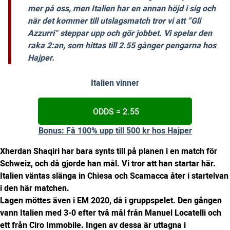
mer på oss, men Italien har en annan höjd i sig och
när det kommer till utslagsmatch tror vi att ”Gli
Azzurri” steppar upp och gör jobbet. Vi spelar den
raka 2:an, som hittas till 2.55 gånger pengarna hos
Hajper
.
Italien vinner
ODDS = 2.55
Bonus: Få 100% upp till 500 kr hos Hajper
Xherdan Shaqiri har bara synts till på planen i en match för
Schweiz, och då gjorde han mål. Vi tror att han startar här.
Italien väntas slänga in Chiesa och Scamacca åter i startelvan
i den här matchen.
Lagen möttes även i EM 2020, då i gruppspelet. Den gången
vann Italien med 3-0 efter två mål från Manuel Locatelli och
ett från Ciro Immobile. Ingen av dessa är uttagna i