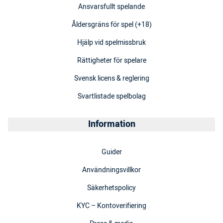
Ansvarsfullt spelande
Åldersgräns för spel (+18)
Hjälp vid spelmissbruk
Rättigheter för spelare
Svensk licens & reglering
Svartlistade spelbolag
Information
Guider
Användningsvillkor
Säkerhetspolicy
KYC – Kontoverifiering