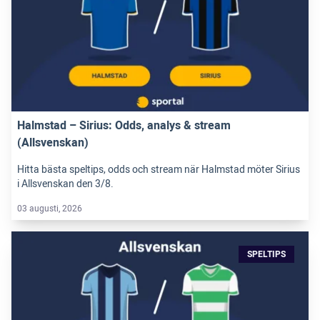
Halmstad – Sirius: Odds, analys & stream
(Allsvenskan)
Hitta bästa speltips, odds och stream när Halmstad möter Sirius
i Allsvenskan den 3/8.
03 augusti, 2026
SPELTIPS