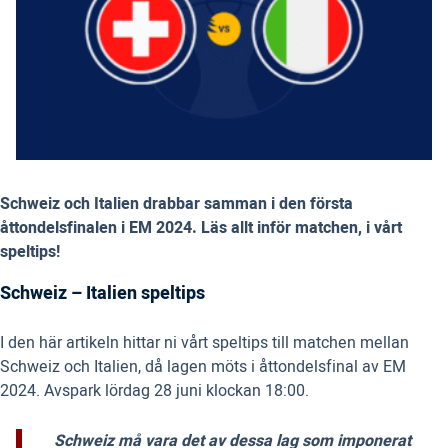
Schweiz och Italien drabbar samman i den första
åttondelsfinalen i EM 2024. Läs allt inför matchen, i vårt
speltips!
Schweiz – Italien speltips
I den här artikeln hittar ni vårt speltips till matchen mellan
Schweiz och Italien, då lagen möts i åttondelsfinal av EM
2024. Avspark lördag 28 juni klockan 18:00.
Schweiz må vara det av dessa lag som imponerat