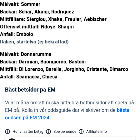
Målvakt: Sommer
Backar: Schär, Akanji, Rodríguez
Mittfältare: Stergiou, Xhaka, Freuler, Aebischer
Offensivt mittfält: Ndoye, Shaqiri
Anfall: Embolo
Italien, startelva (ej bekräftad)
Målvakt: Donnarumma
Backar: Darmian, Buongiorno, Bastoni
Mittfält: Di Lorenzo, Barella, Jorginho, Cristante, Dimarco
Anfall: Scamacca, Chiesa
Bäst betsidor på EM
Vi är måna om att ni ska hitta bra bettingsidor att spela på
EM på. Kolla in vår oddsguide där vi skriver om de
bästa
oddsen på EM 2024
.
Hur vi sätter betyg
Spelberoende
Affiliate info