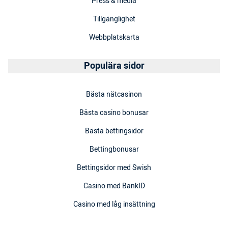
Press & media
Tillgänglighet
Webbplatskarta
Populära sidor
Bästa nätcasinon
Bästa casino bonusar
Bästa bettingsidor
Bettingbonusar
Bettingsidor med Swish
Casino med BankID
Casino med låg insättning