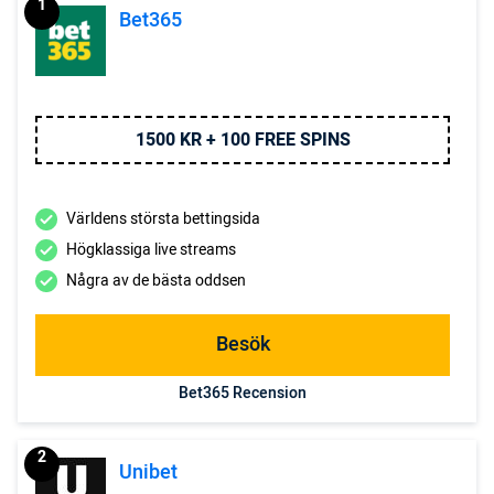
1
Bet365
1500 KR + 100 FREE SPINS
Världens största bettingsida
Högklassiga live streams
Några av de bästa oddsen
Besök
Bet365 Recension
2
Unibet