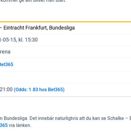
kommer ge allt direkt från start.
– Eintracht Frankfurt, Bundesliga
-05-15, kl. 15:30
Arena
Bet365
 21:00
(Odds: 1.83 hos Bet365)
undesliga. Det innebär naturligtvis att du kan se Schalke – 
t365
via länken.