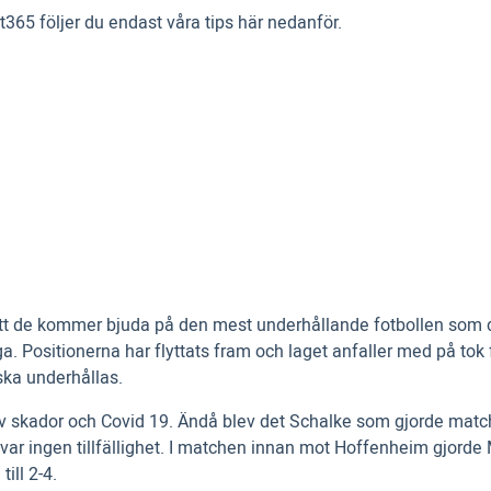
et365 följer du endast våra tips här nedanför.
t de kommer bjuda på den mest underhållande fotbollen som de ä
Positionerna har flyttats fram och laget anfaller med på tok för
ska underhållas.
v skador och Covid 19. Ändå blev det Schalke som gjorde match
 var ingen tillfällighet. I matchen innan mot Hoffenheim gjorde
ill 2-4.