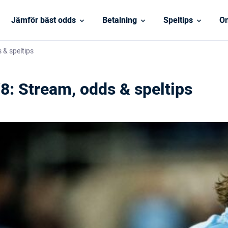
Jämför bäst odds
Betalning
Speltips
On
 & speltips
8: Stream, odds & speltips