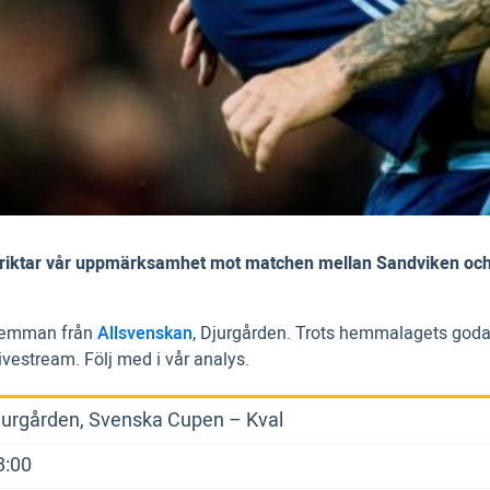
iktar vår uppmärksamhet mot matchen mellan Sandviken och Dju
llfemman från
Allsvenskan
, Djurgården. Trots hemmalagets goda 
ivestream. Följ med i vår analys.
jurgården, Svenska Cupen – Kval
8:00