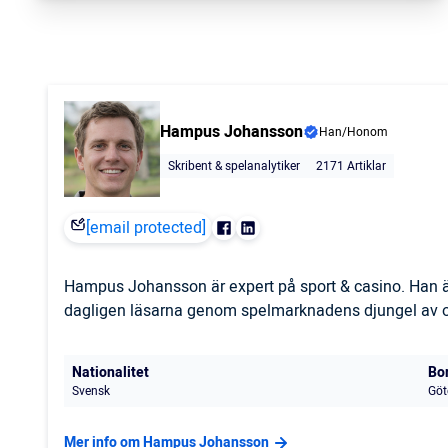
Hampus Johansson
Han/Honom
Skribent & spelanalytiker
2171 Artiklar
[email protected]
Hampus Johansson är expert på sport & casino. Han är
dagligen läsarna genom spelmarknadens djungel av odd
Nationalitet
Bo
Svensk
Göt
Mer info om Hampus Johansson