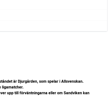
åndet är Djurgården, som spelar i Allsvenskan.
e ligamatcher.
ver upp till förväntningarna eller om Sandviken kan