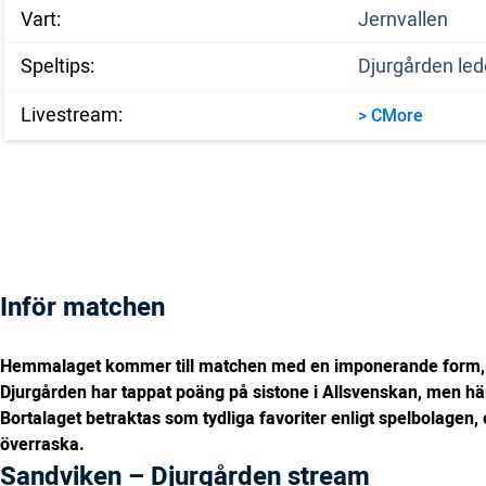
Vart:
Jernvallen
Speltips:
Djurgården lede
Livestream:
> CMore
Inför matchen
Hemmalaget kommer till matchen med en imponerande form, me
Djurgården har tappat poäng på sistone i Allsvenskan, men hä
Bortalaget betraktas som tydliga favoriter enligt spelbolagen
överraska.
Sandviken – Djurgården stream