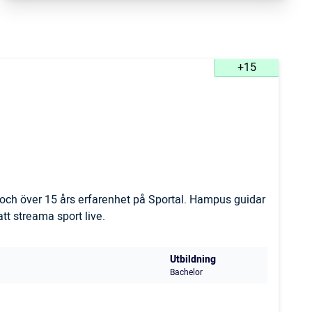
+15
och över 15 års erfarenhet på Sportal. Hampus guidar
t streama sport live.
Utbildning
Bachelor