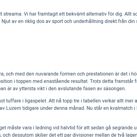
streama. Vi har framtagit ett bekvämt alternativ för dig. Allt s
jut av en riklig dos av sport och underhållning direkt från din
a, och med den nuvarande formen och prestationen är det i högst
n position i toppen med enastående resultat. Trots detta fram
an är av yttersta vikt i den avslutande fasen av säsongen.
 tuffare i ligaspelet. Att nå topp tre i tabellen verkar allt me
v Luzern tidigare under denna månad. Nu står en kvalmatch i S
 laget måste vara i ledning vid halvtid för att sedan gå segrand
lag, och dessutom skiljer det ett par divisioner mellan de två l