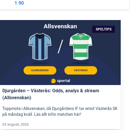
1.90
SPELTIPS
Djurgården – Västerås: Odds, analys & stream
(Allsvenskan)
Toppmöte i Allsvenskan, då Djurgårdens IF tar emot Västerås SK
på måndag kväll. Läs allt inför matchen här!
03 augusti, 2026