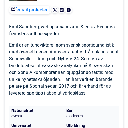
[email protected]
Emil Sandberg, webbplatsansvarig & en av Sveriges
främsta speltipsexperter.
Emil är en tungviktare inom svensk sportjournalistik
med över ett decenniums erfarenhet från bland annat
Sundsvalls Tidning och Nyheter24. Som en av
landets absolut vassaste analytiker på Allsvenskan
och Serie A kombinerar han djupgående taktik med
unika nyhetsavslöjanden. Han har varit en bärande
pelare på Sportal sedan 2017 och är erkänd för att
leverera speltips i absolut världsklass
Nationalitet
Bor
Svensk
Stockholm
Universitet
Utbildning