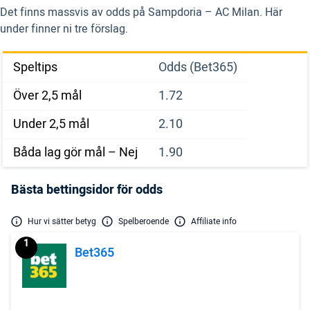
Det finns massvis av odds på Sampdoria – AC Milan. Här
under finner ni tre förslag.
Speltips
Odds (Bet365)
Över 2,5 mål
1.72
Under 2,5 mål
2.10
Båda lag gör mål – Nej
1.90
Bästa bettingsidor för odds
Hur vi sätter betyg
Spelberoende
Affiliate info
1
Bet365