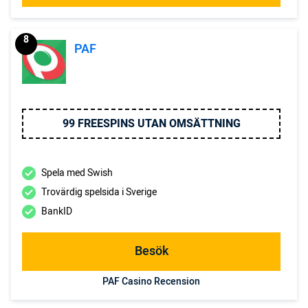
8
PAF
99 FREESPINS UTAN OMSÄTTNING
Spela med Swish
Trovärdig spelsida i Sverige
BankID
Besök
PAF Casino Recension