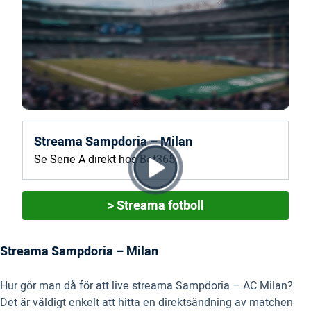
Streama Sampdoria – Milan
Se Serie A direkt hos Bet365
> Streama fotboll
Streama Sampdoria – Milan
Hur gör man då för att live streama Sampdoria – AC Milan?
Det är väldigt enkelt att hitta en direktsändning av matchen