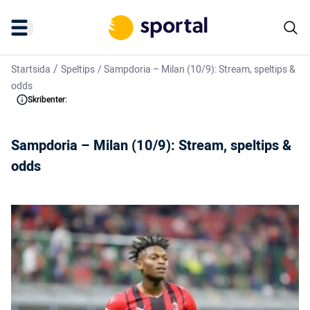
/
Startsida
Speltips
/
Sampdoria – Milan (10/9): Stream, speltips &
odds
Skribenter:
Sampdoria – Milan (10/9): Stream, speltips &
odds