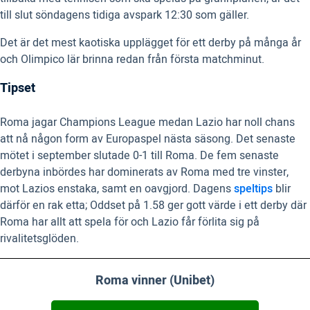
till slut söndagens tidiga avspark 12:30 som gäller.
Det är det mest kaotiska upplägget för ett derby på många år
och Olimpico lär brinna redan från första matchminut.
Tipset
Roma jagar Champions League medan Lazio har noll chans
att nå någon form av Europaspel nästa säsong. Det senaste
mötet i september slutade 0-1 till Roma. De fem senaste
derbyna inbördes har dominerats av Roma med tre vinster,
mot Lazios enstaka, samt en oavgjord. Dagens
speltips
blir
därför en rak etta; Oddset på 1.58 ger gott värde i ett derby där
Roma har allt att spela för och Lazio får förlita sig på
rivalitetsglöden.
Roma vinner (Unibet)