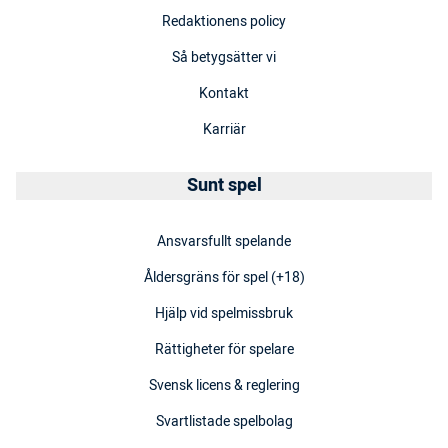
Redaktionens policy
Så betygsätter vi
Kontakt
Karriär
Sunt spel
Ansvarsfullt spelande
Åldersgräns för spel (+18)
Hjälp vid spelmissbruk
Rättigheter för spelare
Svensk licens & reglering
Svartlistade spelbolag