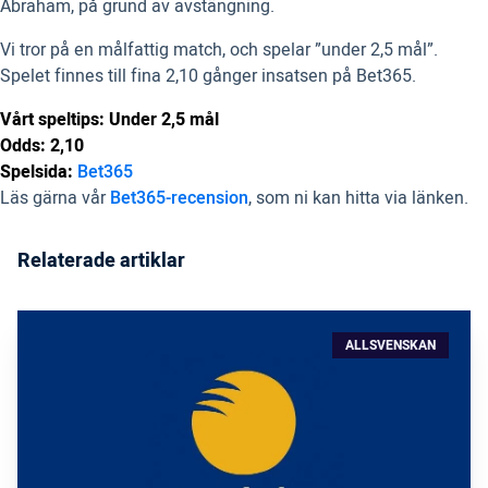
Abraham, på grund av avstängning.
Vi tror på en målfattig match, och spelar ”under 2,5 mål”.
Spelet finnes till fina 2,10 gånger insatsen på Bet365.
Vårt speltips: Under 2,5 mål
Odds: 2,10
Spelsida:
Bet365
Läs gärna vår
Bet365-recension
, som ni kan hitta via länken.
Relaterade artiklar
ALLSVENSKAN