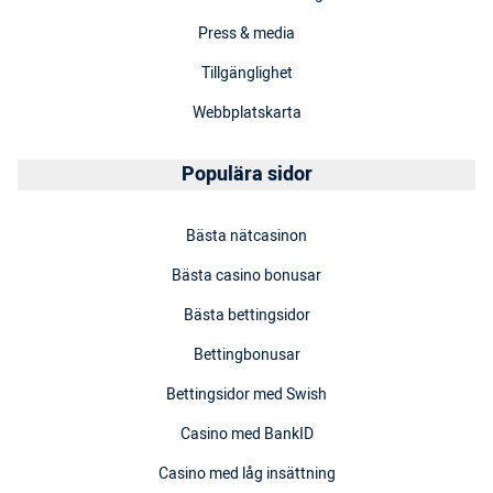
Press & media
Tillgänglighet
Webbplatskarta
Populära sidor
Bästa nätcasinon
Bästa casino bonusar
Bästa bettingsidor
Bettingbonusar
Bettingsidor med Swish
Casino med BankID
Casino med låg insättning