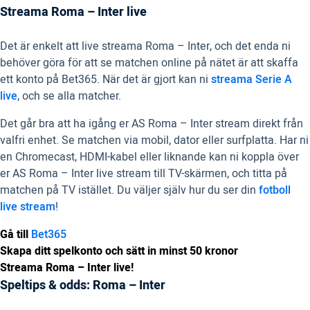
Streama Roma – Inter live
Det är enkelt att live streama Roma – Inter, och det enda ni
behöver göra för att se matchen online på nätet är att skaffa
ett konto på Bet365. När det är gjort kan ni
streama Serie A
live
, och se alla matcher.
Det går bra att ha igång er AS Roma – Inter stream direkt från
valfri enhet. Se matchen via mobil, dator eller surfplatta. Har ni
en Chromecast, HDMI-kabel eller liknande kan ni koppla över
er AS Roma – Inter live stream till TV-skärmen, och titta på
matchen på TV istället. Du väljer själv hur du ser din
fotboll
live stream
!
Gå till
Bet365
Skapa ditt spelkonto och sätt in minst 50 kronor
Streama Roma – Inter live!
Speltips & odds: Roma – Inter