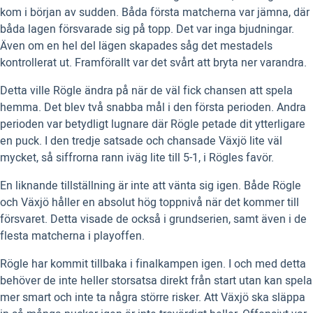
kom i början av sudden. Båda första matcherna var jämna, där
båda lagen försvarade sig på topp. Det var inga bjudningar.
Även om en hel del lägen skapades såg det mestadels
kontrollerat ut. Framförallt var det svårt att bryta ner varandra.
Detta ville Rögle ändra på när de väl fick chansen att spela
hemma. Det blev två snabba mål i den första perioden. Andra
perioden var betydligt lugnare där Rögle petade dit ytterligare
en puck. I den tredje satsade och chansade Växjö lite väl
mycket, så siffrorna rann iväg lite till 5-1, i Rögles favör.
En liknande tillställning är inte att vänta sig igen. Både Rögle
och Växjö håller en absolut hög toppnivå när det kommer till
försvaret. Detta visade de också i grundserien, samt även i de
flesta matcherna i playoffen.
Rögle har kommit tillbaka i finalkampen igen. I och med detta
behöver de inte heller storsatsa direkt från start utan kan spela
mer smart och inte ta några större risker. Att Växjö ska släppa