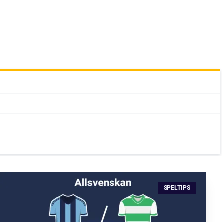
SPELTIPS