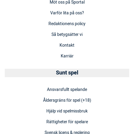
Möt oss på Sportal
Varför lita på oss?
Redaktionens policy
Så betygsätter vi
Kontakt
Karriär
Sunt spel
Ansvarsfullt spelande
Åldersgräns för spel (+18)
Hjälp vid spelmissbruk
Rättigheter för spelare
Svensk licens & reglering