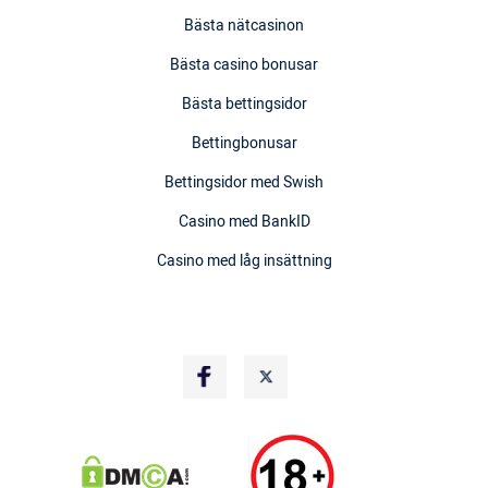
Bästa nätcasinon
Bästa casino bonusar
Bästa bettingsidor
Bettingbonusar
Bettingsidor med Swish
Casino med BankID
Casino med låg insättning