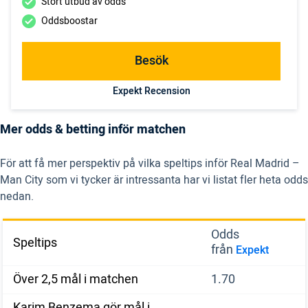
Stort utbud av odds
Oddsboostar
Besök
Expekt Recension
Mer odds & betting inför matchen
För att få mer perspektiv på vilka speltips inför Real Madrid –
Man City som vi tycker är intressanta har vi listat fler heta odds
nedan.
Odds
Speltips
från
Expekt
Över 2,5 mål i matchen
1.70
Karim Benzema gör mål i