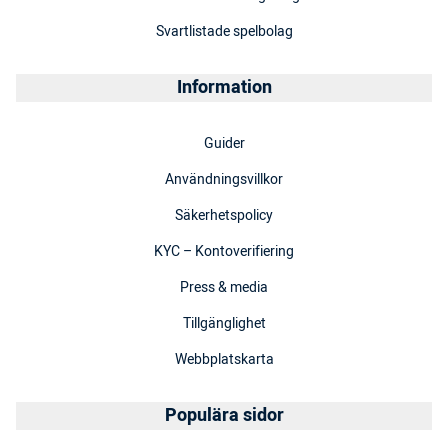
Svartlistade spelbolag
Information
Guider
Användningsvillkor
Säkerhetspolicy
KYC – Kontoverifiering
Press & media
Tillgänglighet
Webbplatskarta
Populära sidor