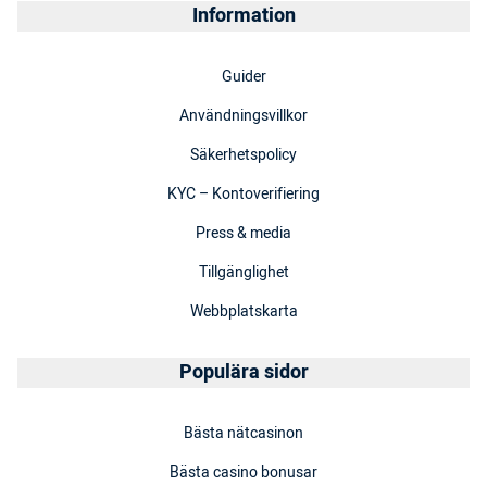
Information
Guider
Användningsvillkor
Säkerhetspolicy
KYC – Kontoverifiering
Press & media
Tillgänglighet
Webbplatskarta
Populära sidor
Bästa nätcasinon
Bästa casino bonusar