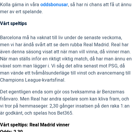
Kolla gärna in våra
oddsbonusar
, så har ni chans att få ut ännu
mer av ert spelande.
Vårt speltips
Barcelona må ha vaknat till liv under de senaste veckorna,
men vi har ändå svårt att se dem rubba Real Madrid. Real har
även denna säsong visat att när man vill vinna, då vinner man.
När man ställs inför en riktigt viktig match, då har man ännu en
växel som man lägger i. Vi såg det allra senast mot PSG, då
man vände ett tvåmålsunderläge till vinst och avancemang till
Champions League-kvartsfinal.
Det egentligen enda som gör oss tveksamma är Benzemas
frånvaro. Men Real har andra spelare som kan kliva fram, och
vi tror på hemmaseger. 2,30 gånger insatsen på den raka 1:an
är godkänt, och spelas hos Bet365.
Vårt speltips: Real Madrid vinner
Odds: 2,30