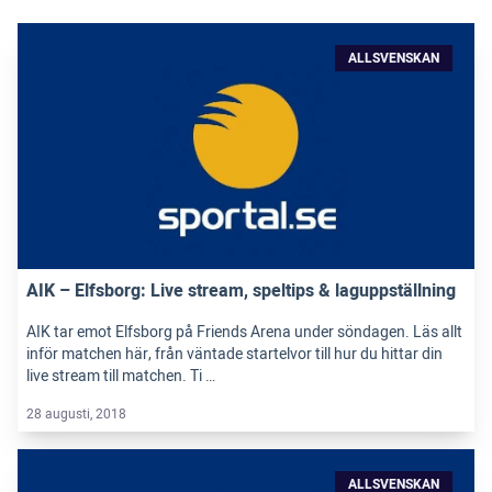
ALLSVENSKAN
AIK – Elfsborg: Live stream, speltips & laguppställning
AIK tar emot Elfsborg på Friends Arena under söndagen. Läs allt
inför matchen här, från väntade startelvor till hur du hittar din
live stream till matchen. Ti …
28 augusti, 2018
ALLSVENSKAN