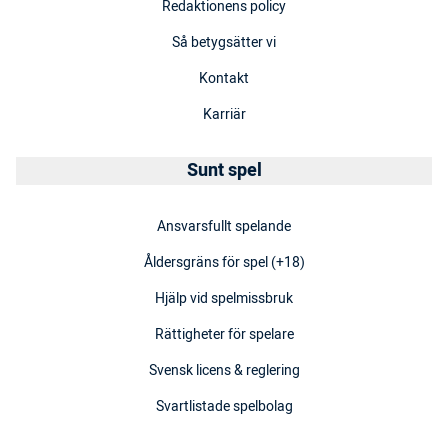
Redaktionens policy
Så betygsätter vi
Kontakt
Karriär
Sunt spel
Ansvarsfullt spelande
Åldersgräns för spel (+18)
Hjälp vid spelmissbruk
Rättigheter för spelare
Svensk licens & reglering
Svartlistade spelbolag