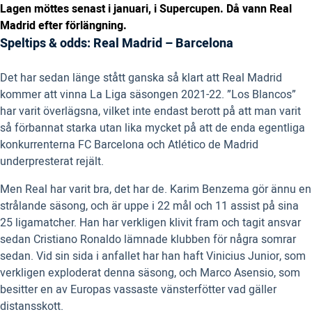
Lagen möttes senast i januari, i Supercupen. Då vann Real
Madrid efter förlängning.
Speltips & odds: Real Madrid – Barcelona
Det har sedan länge stått ganska så klart att Real Madrid
kommer att vinna La Liga säsongen 2021-22. ”Los Blancos”
har varit överlägsna, vilket inte endast berott på att man varit
så förbannat starka utan lika mycket på att de enda egentliga
konkurrenterna FC Barcelona och Atlético de Madrid
underpresterat rejält.
Men Real har varit bra, det har de. Karim Benzema gör ännu en
strålande säsong, och är uppe i 22 mål och 11 assist på sina
25 ligamatcher. Han har verkligen klivit fram och tagit ansvar
sedan Cristiano Ronaldo lämnade klubben för några somrar
sedan. Vid sin sida i anfallet har han haft Vinicius Junior, som
verkligen exploderat denna säsong, och Marco Asensio, som
besitter en av Europas vassaste vänsterfötter vad gäller
distansskott.