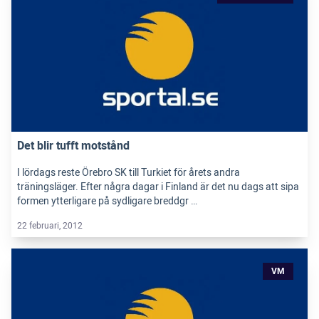
Det blir tufft motstånd
I lördags reste Örebro SK till Turkiet för årets andra
träningsläger. Efter några dagar i Finland är det nu dags att sipa
formen ytterligare på sydligare breddgr …
22 februari, 2012
VM