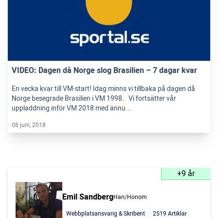
VIDEO: Dagen då Norge slog Brasilien – 7 dagar kvar
En vecka kvar till VM-start! Idag minns vi tillbaka på dagen då
Norge besegrade Brasilien i VM 1998. Vi fortsätter vår
uppladdning inför VM 2018 med ännu …
08 juni, 2018
+9 år
Emil Sandberg
Han/Honom
Webbplatsansvarig & Skribent
2519 Artiklar