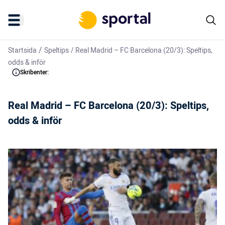
/
Startsida
Speltips
/
Real Madrid – FC Barcelona (20/3): Speltips,
odds & inför
Skribenter:
Real Madrid – FC Barcelona (20/3): Speltips,
odds & inför