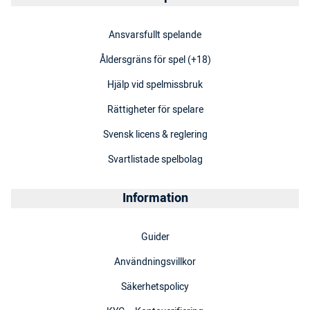
Ansvarsfullt spelande
Åldersgräns för spel (+18)
Hjälp vid spelmissbruk
Rättigheter för spelare
Svensk licens & reglering
Svartlistade spelbolag
Information
Guider
Användningsvillkor
Säkerhetspolicy