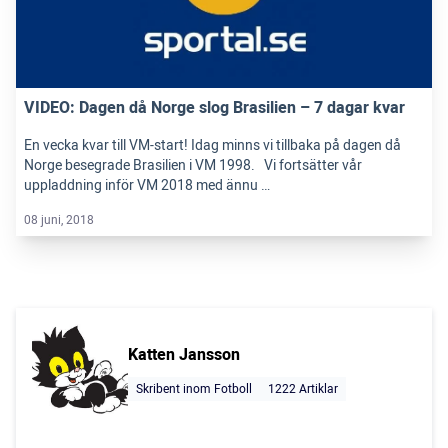
VIDEO: Dagen då Norge slog Brasilien – 7 dagar kvar
En vecka kvar till VM-start! Idag minns vi tillbaka på dagen då
Norge besegrade Brasilien i VM 1998. Vi fortsätter vår
uppladdning inför VM 2018 med ännu …
08 juni, 2018
Katten Jansson
Skribent inom Fotboll
1222 Artiklar