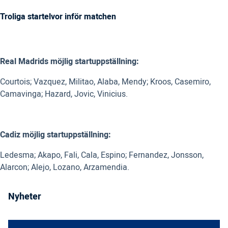
Troliga startelvor inför matchen
Real Madrids möjlig startuppställning:
Courtois; Vazquez, Militao, Alaba, Mendy; Kroos, Casemiro,
Camavinga; Hazard, Jovic, Vinicius.
Cadiz möjlig startuppställning:
Ledesma; Akapo, Fali, Cala, Espino; Fernandez, Jonsson,
Alarcon; Alejo, Lozano, Arzamendia.
Nyheter