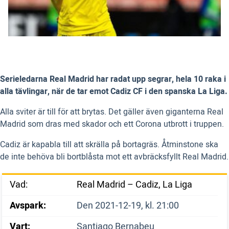
Serieledarna Real Madrid har radat upp segrar, hela 10 raka i
alla tävlingar, när de tar emot Cadiz CF i den spanska La Liga.
Alla sviter är till för att brytas. Det gäller även giganterna Real
Madrid som dras med skador och ett Corona utbrott i truppen.
Cadiz är kapabla till att skrälla på bortagräs. Åtminstone ska
de inte behöva bli bortblåsta mot ett avbräcksfyllt Real Madrid.
Vad:
Real Madrid – Cadiz, La Liga
Avspark:
Den 2021-12-19, kl. 21:00
Vart:
Santiago Bernabeu