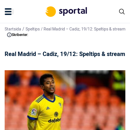
/
Startsida
Speltips
/
Real Madrid – Cadiz, 19/12: Speltips & stream
Skribenter:
Real Madrid – Cadiz, 19/12: Speltips & stream