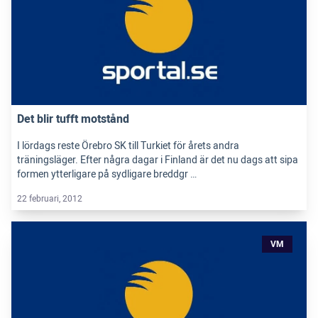
Det blir tufft motstånd
I lördags reste Örebro SK till Turkiet för årets andra
träningsläger. Efter några dagar i Finland är det nu dags att sipa
formen ytterligare på sydligare breddgr …
22 februari, 2012
VM