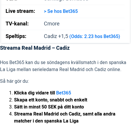
Live stream:
> Se hos Bet365
TV-kanal:
Cmore
Speltips:
Cadiz +1,5
(Odds: 2.23 hos Bet365)
Streama Real Madrid – Cadiz
Hos Bet365 kan du se söndagens kvällsmatch i den spanska
La Liga mellan serieledarna Real Madrid och Cadiz online.
Så här gör du:
Klicka dig vidare till
Bet365
Skapa ett konto, snabbt och enkelt
Sätt in minst 50 SEK på ditt konto
Streama Real Madrid och Cadiz, samt alla andra
matcher i den spanska La Liga