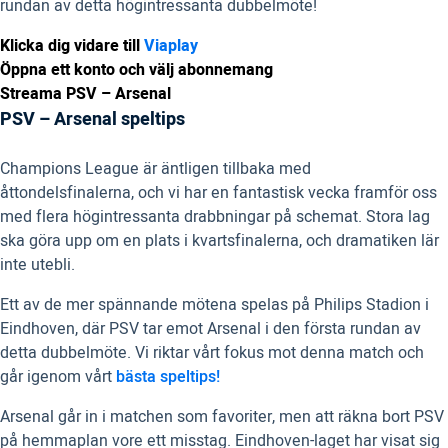
rundan av detta högintressanta dubbelmöte!
Klicka dig vidare till
Viaplay
Öppna ett konto och välj abonnemang
Streama PSV – Arsenal
PSV – Arsenal speltips
Champions League är äntligen tillbaka med
åttondelsfinalerna, och vi har en fantastisk vecka framför oss
med flera högintressanta drabbningar på schemat. Stora lag
ska göra upp om en plats i kvartsfinalerna, och dramatiken lär
inte utebli.
Ett av de mer spännande mötena spelas på Philips Stadion i
Eindhoven, där PSV tar emot Arsenal i den första rundan av
detta dubbelmöte. Vi riktar vårt fokus mot denna match och
går igenom vårt
bästa speltips!
Arsenal går in i matchen som favoriter, men att räkna bort PSV
på hemmaplan vore ett misstag. Eindhoven-laget har visat sig