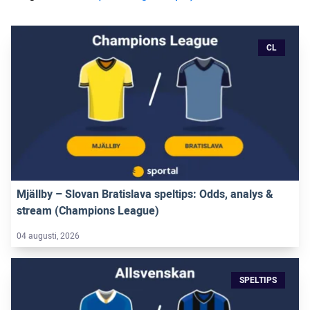
CL
Mjällby – Slovan Bratislava speltips: Odds, analys &
stream (Champions League)
04 augusti, 2026
SPELTIPS