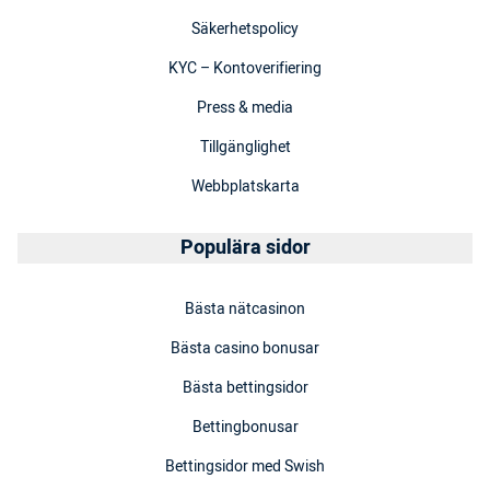
Säkerhetspolicy
KYC – Kontoverifiering
Press & media
Tillgänglighet
Webbplatskarta
Populära sidor
Bästa nätcasinon
Bästa casino bonusar
Bästa bettingsidor
Bettingbonusar
Bettingsidor med Swish