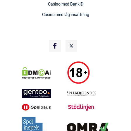
Casino med BankID
Casino med låg insättning