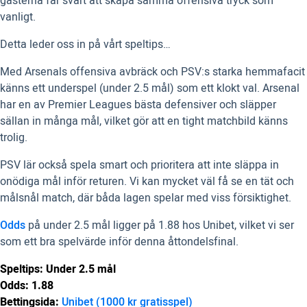
gästerna får svårt att skapa samma offensiva tryck som
vanligt.
Detta leder oss in på vårt speltips…
Med Arsenals offensiva avbräck och PSV:s starka hemmafacit
känns ett underspel (under 2.5 mål) som ett klokt val. Arsenal
har en av Premier Leagues bästa defensiver och släpper
sällan in många mål, vilket gör att en tight matchbild känns
trolig.
PSV lär också spela smart och prioritera att inte släppa in
onödiga mål inför returen. Vi kan mycket väl få se en tät och
målsnål match, där båda lagen spelar med viss försiktighet.
Odds
på under 2.5 mål ligger på 1.88 hos Unibet, vilket vi ser
som ett bra spelvärde inför denna åttondelsfinal.
Speltips: Under 2.5 mål
Odds: 1.88
Bettingsida:
Unibet (1000 kr gratisspel)