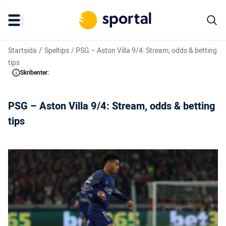
/
Startsida
Speltips
/
PSG – Aston Villa 9/4: Stream, odds & betting
tips
Skribenter:
PSG – Aston Villa 9/4: Stream, odds & betting
tips