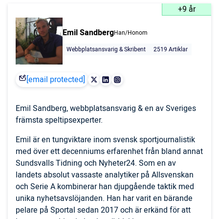
+9 år
Emil Sandberg
Han/Honom
Webbplatsansvarig & Skribent
2519 Artiklar
[email protected]
Emil Sandberg, webbplatsansvarig & en av Sveriges
främsta speltipsexperter.
Emil är en tungviktare inom svensk sportjournalistik
med över ett decenniums erfarenhet från bland annat
Sundsvalls Tidning och Nyheter24. Som en av
landets absolut vassaste analytiker på Allsvenskan
och Serie A kombinerar han djupgående taktik med
unika nyhetsavslöjanden. Han har varit en bärande
pelare på Sportal sedan 2017 och är erkänd för att