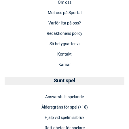
Om oss
Möt oss på Sportal
Varför lita på oss?
Redaktionens policy
Så betygsätter vi
Kontakt
Karriär
Sunt spel
Ansvarsfullt spelande
Åldersgräns för spel (+18)
Hjälp vid spelmissbruk
Rättigheter för spelare