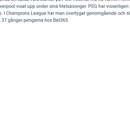
rpool visat upp under sina titelsäsonger. PSG har visserligen 
 redo. I Champions League har man övertygat genomgående och sl
ill 2.37 gånger pengarna hos Bet365.