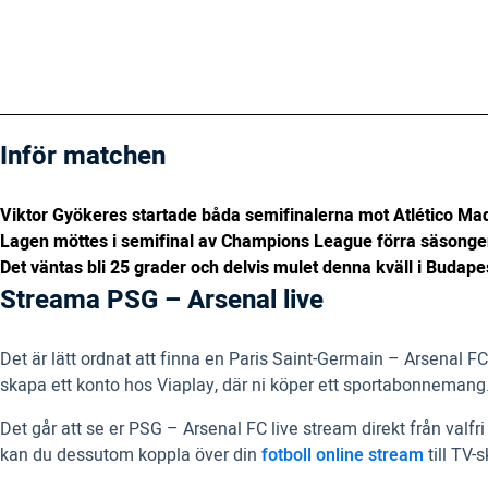
Inför matchen
Viktor Gyökeres startade båda semifinalerna mot Atlético Madr
Lagen möttes i semifinal av Champions League förra säsongen
Det väntas bli 25 grader och delvis mulet denna kväll i Budape
Streama PSG – Arsenal live
Det är lätt ordnat att finna en Paris Saint-Germain – Arsenal FC 
skapa ett konto hos Viaplay, där ni köper ett sportabonnemang. Få
Det går att se er PSG – Arsenal FC live stream direkt från valfr
kan du dessutom koppla över din
fotboll online stream
till TV-