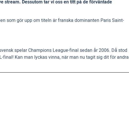
live stream. Dessutom tar vi oss en titt på de förväntade
gen som gör upp om titeln är franska dominanten Paris Saint-
en svensk spelar Champions League-final sedan år 2006. Då stod
-final! Kan man lyckas vinna, när man nu tagit sig dit för andra