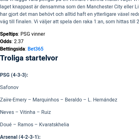
laget knappast är densamma som den Manchester City eller Live
har gjort det man behövt och alltid haft en ytterligare växel
väg till finalen. Vi väljer att spela den raka 1:an, som hittas t
Speltips
: PSG vinner
Odds
: 2.37
Bettingsida
:
Bet365
Troliga startelvor
PSG (4-3-3):
Safonov
Zaïre-Emery – Marquinhos – Beraldo – L. Hernández
Neves – Vitinha – Ruiz
Doué – Ramos – Kvaratskhelia
Arsenal (4-2-3-1):