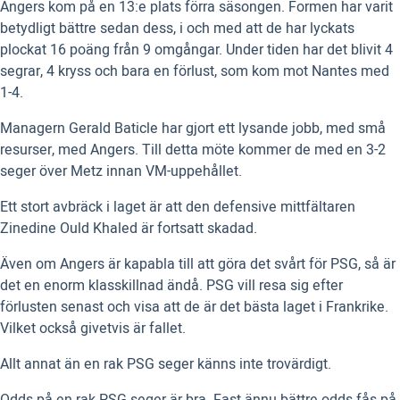
Angers kom på en 13:e plats förra säsongen. Formen har varit
betydligt bättre sedan dess, i och med att de har lyckats
plockat 16 poäng från 9 omgångar. Under tiden har det blivit 4
segrar, 4 kryss och bara en förlust, som kom mot Nantes med
1-4.
Managern Gerald Baticle har gjort ett lysande jobb, med små
resurser, med Angers. Till detta möte kommer de med en 3-2
seger över Metz innan VM-uppehållet.
Ett stort avbräck i laget är att den defensive mittfältaren
Zinedine Ould Khaled är fortsatt skadad.
Även om Angers är kapabla till att göra det svårt för PSG, så är
det en enorm klasskillnad ändå. PSG vill resa sig efter
förlusten senast och visa att de är det bästa laget i Frankrike.
Vilket också givetvis är fallet.
Allt annat än en rak PSG seger känns inte trovärdigt.
Odds på en rak PSG seger är bra. Fast ännu bättre odds fås på