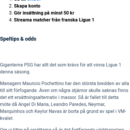
Skapa konto
Gör insättning på minst 50 kr
Streama matcher från franska Ligue 1
Speltips & odds
Giganterna PSG har allt det som krävs för att vinna Ligue 1
denna säsong.
Managern Mauricio Pochettino har den största bredden av alla
till sitt förfogande. Även om några stjärnor skulle saknas finns
det ett ersättningsalternativ i massor. Så är fallet till detta
möte då Angel Di Maria, Leandro Paredes, Neymar,
Marquinhos och Keylor Navas är borta på grund av spel i VM-
kvalet.
Om vi tittar på ersättarna så är det fortfarande världsspelare,