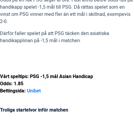
handikapp spelet -1,5 mål till PSG. Då rättas spelet som en
vinst om PSG vinner med fler än ett mål i skillnad, exempevis
2-0.
Därför faller spelet på att PSG täcken den asiatiska
handikapplinan på -1,5 mål i matchen.
Vårt speltips: PSG -1,5 mål Asian Handicap
Odds: 1.85
Bettingsida:
Unibet
Troliga startelvor inför matchen