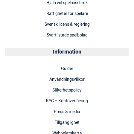
Hjälp vid spelmissbruk
Rättigheter för spelare
Svensk licens & reglering
Svartlistade spelbolag
Information
Guider
Användningsvillkor
Säkerhetspolicy
KYC – Kontoverifiering
Press & media
Tillgänglighet
Webbplatskarta