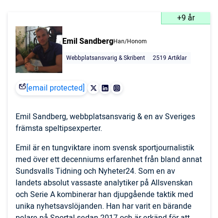
+9 år
Emil Sandberg
Han/Honom
Webbplatsansvarig & Skribent
2519 Artiklar
[email protected]
Emil Sandberg, webbplatsansvarig & en av Sveriges
främsta speltipsexperter.
Emil är en tungviktare inom svensk sportjournalistik
med över ett decenniums erfarenhet från bland annat
Sundsvalls Tidning och Nyheter24. Som en av
landets absolut vassaste analytiker på Allsvenskan
och Serie A kombinerar han djupgående taktik med
unika nyhetsavslöjanden. Han har varit en bärande
pelare på Sportal sedan 2017 och är erkänd för att