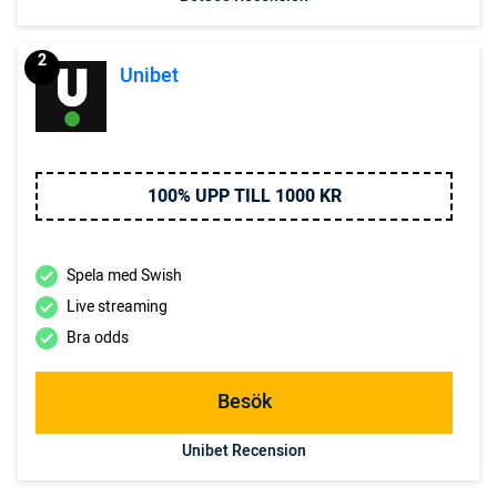
2
Unibet
100% UPP TILL 1000 KR
Spela med Swish
Live streaming
Bra odds
Besök
Unibet Recension