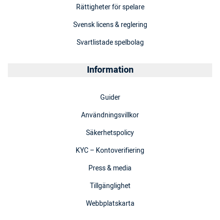
Rättigheter för spelare
Svensk licens & reglering
Svartlistade spelbolag
Information
Guider
Användningsvillkor
Säkerhetspolicy
KYC – Kontoverifiering
Press & media
Tillgänglighet
Webbplatskarta