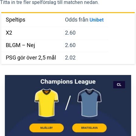
Titta in tre fler spelförslag till matchen nedan.
Speltips
Odds från
Unibet
X2
2.60
BLGM – Nej
2.60
PSG gör över 2,5 mål
2.02
CL