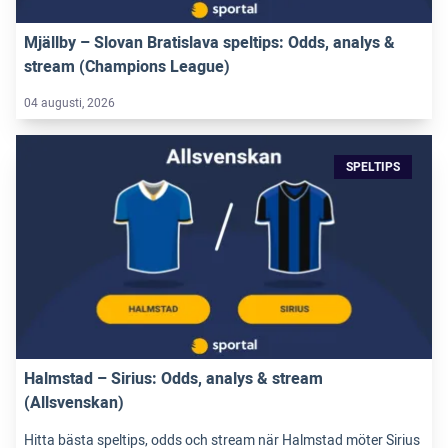
Mjällby – Slovan Bratislava speltips: Odds, analys &
stream (Champions League)
04 augusti, 2026
SPELTIPS
Halmstad – Sirius: Odds, analys & stream
(Allsvenskan)
Hitta bästa speltips, odds och stream när Halmstad möter Sirius