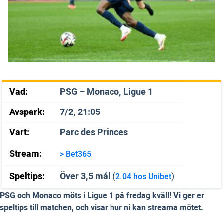
Vad:
PSG – Monaco, Ligue 1
Avspark:
7/2, 21:05
Vart:
Parc des Princes
Stream:
> Bet365
Speltips:
Över 3,5 mål
(
)
2.04 hos Unibet
PSG och Monaco möts i Ligue 1 på fredag kväll! Vi ger er
speltips till matchen, och visar hur ni kan streama mötet.