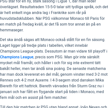
PSG står för en ny, stark säsong i Ligue 1, där man leder
överlägset. Resultatraden 15-5-0 talar sitt tydliga språk, och det
är helt enkelt inga andra lag i Frankrike som rår på
huvudstadsklubben. När PSG välkomnar Monaco till Paris för
en match på fredag kväll, är det få som tror annat än på en
hemmaseger.
Det ska ändå sägas att Monaco också stått för en fin säsong.
Laget ligger på tredje plats i tabellen, vilket innebär
Champions League-plats. Dessutom är man vidare till playoff i
Champions League
, precis som PSG. Man gör inte särskilt
mycket mål framåt, och håller i och för sig inte extremt tätt
bakåt heller, men tar ändå sina poäng. De senaste matcherna
har man dock levererat en del mål, genom vinster med 3-2 mot
Rennes och 4-2 mot Auxerre. I 4-3-segern stod dansken Mika
Biereth för ett hattrick. Biereth värvades från Sturm Graz nu i
januari och har fått en flygande start på tiden i Monaco, med
fem mål och en assist på fem matcher.
Till den här matchen är PSG utan bland annat João Neves och