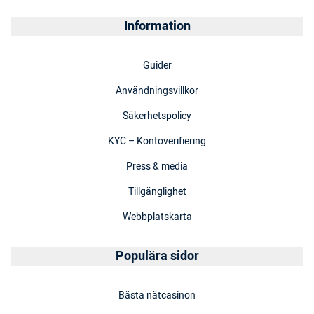
Information
Guider
Användningsvillkor
Säkerhetspolicy
KYC – Kontoverifiering
Press & media
Tillgänglighet
Webbplatskarta
Populära sidor
Bästa nätcasinon