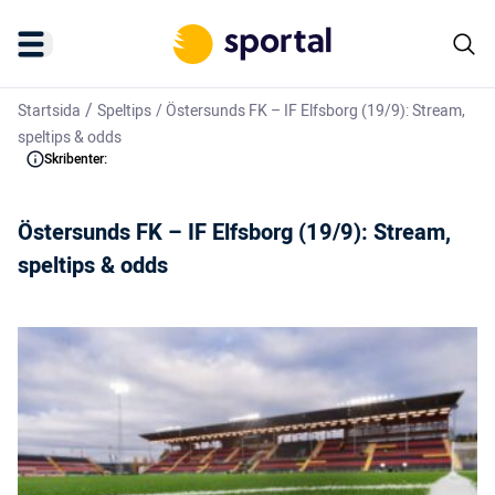
/
Startsida
Speltips
/
Östersunds FK – IF Elfsborg (19/9): Stream,
speltips & odds
Skribenter:
Östersunds FK – IF Elfsborg (19/9): Stream,
speltips & odds