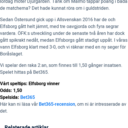
lördag möter Djurgården. Tänk om Malmö tappar poäng i båda
de matcherna? Det hade kunnat röra om i guldstriden.
Sedan Östersund gick upp i Allsvenskan 2016 har de och
Elfsborg gått helt jämnt, med tre oavgjorda och fyra segrar
vardera. ÖFK:s utveckling under de senaste två åren har dock
gått spikrakt nedåt, medan Elfsborgs gått stadigt uppåt. I våras
vann Elfsborg klart med 3-0, och vi räknar med en ny seger för
Boråslaget.
Vi spelar den raka 2:an, som finnes till 1,50 gånger insatsen.
Spelet hittas på Bet365.
Vårt speltips: Elfsborg vinner
Odds: 1,50
Spelsida:
Bet365
Här kan ni läsa vår
Bet365-recension
, om ni är intresserade av
det.
Relaterade artiklar