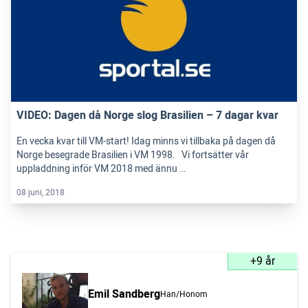
VIDEO: Dagen då Norge slog Brasilien – 7 dagar kvar
En vecka kvar till VM-start! Idag minns vi tillbaka på dagen då
Norge besegrade Brasilien i VM 1998. Vi fortsätter vår
uppladdning inför VM 2018 med ännu …
08 juni, 2018
+9 år
Emil Sandberg
Han/Honom