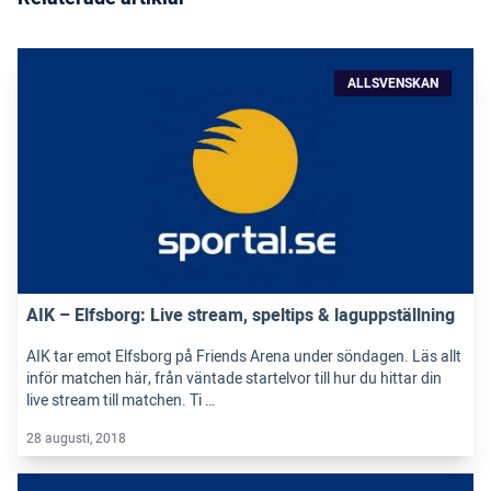
ALLSVENSKAN
AIK – Elfsborg: Live stream, speltips & laguppställning
AIK tar emot Elfsborg på Friends Arena under söndagen. Läs allt
inför matchen här, från väntade startelvor till hur du hittar din
live stream till matchen. Ti …
28 augusti, 2018