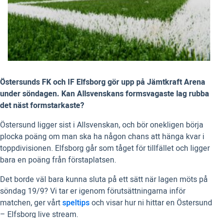
Östersunds FK och IF Elfsborg gör upp på Jämtkraft Arena
under söndagen. Kan Allsvenskans formsvagaste lag rubba
det näst formstarkaste?
Östersund ligger sist i Allsvenskan, och bör onekligen börja
plocka poäng om man ska ha någon chans att hänga kvar i
toppdivisionen. Elfsborg går som tåget för tillfället och ligger
bara en poäng från förstaplatsen.
Det borde väl bara kunna sluta på ett sätt när lagen möts på
söndag 19/9? Vi tar er igenom förutsättningarna inför
matchen, ger vårt
speltips
och visar hur ni hittar en Östersund
– Elfsborg live stream.