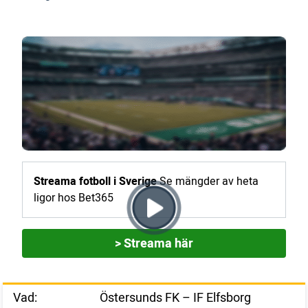
Streama fotboll i Sverige
Se mängder av heta
ligor hos Bet365
> Streama här
Vad:
Östersunds FK – IF Elfsborg